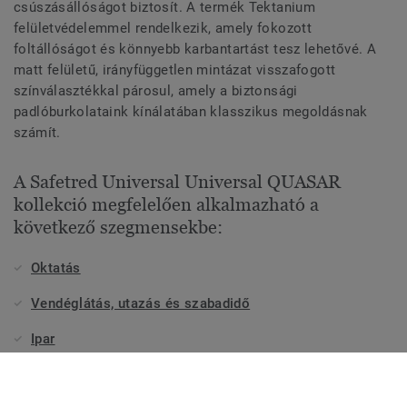
csúszásállóságot biztosít. A termék Tektanium
felületvédelemmel rendelkezik, amely fokozott
foltállóságot és könnyebb karbantartást tesz lehetővé. A
matt felületű, irányfüggetlen mintázat visszafogott
színválasztékkal párosul, amely a biztonsági
padlóburkolataink kínálatában klasszikus megoldásnak
számít.
A Safetred Universal Universal QUASAR
kollekció megfelelően alkalmazható a
következő szegmensekbe:
Oktatás
Vendéglátás, utazás és szabadidő
Ipar