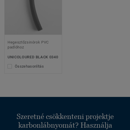
Hegesztőzsinórok PVC
padlóhoz
UNICOLOURED BLACK 0340
Összehasonlítás
Szeretné csökkenteni projektje
karbonlábnyomát? Használja