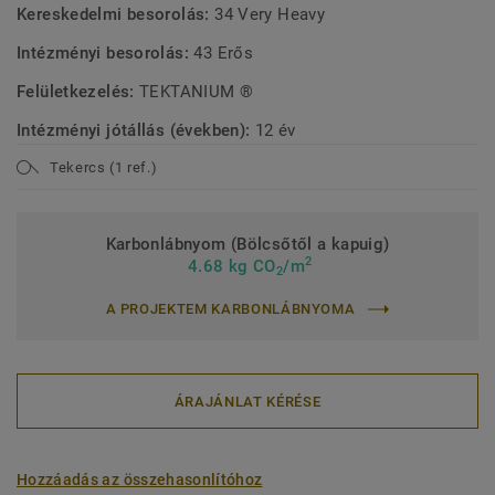
Kereskedelmi besorolás:
34 Very Heavy
Intézményi besorolás:
43 Erős
Felületkezelés:
TEKTANIUM ®
Intézményi jótállás (években):
12 év
Tekercs (1 ref.)
Karbonlábnyom (Bölcsőtől a kapuig)
2
4.68 kg CO
/m
2
A PROJEKTEM KARBONLÁBNYOMA
ÁRAJÁNLAT KÉRÉSE
Hozzáadás az összehasonlítóhoz