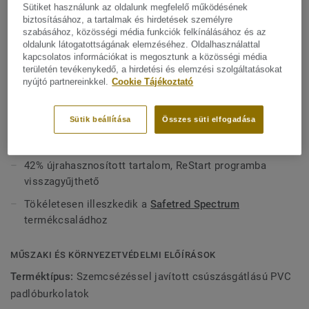
Sütiket használunk az oldalunk megfelelő működésének
matt felületű, irányfüggetlen mintázat visszafogott
FŐBB JELLEMZŐK
biztosításához, a tartalmak és hirdetések személyre
színválasztékkal párosul, amely a biztonsági
szabásához, közösségi média funkciók felkínálásához és az
Franciaországban készül
padlóburkolataink kínálatában klasszikus megoldásnak
oldalunk látogatottságának elemzéséhez. Oldalhasználattal
kapcsolatos információkat is megosztunk a közösségi média
Modern, több színű, szikrázó hatású mintázat matt
számít.
területén tevékenykedő, a hirdetési és elemzési szolgáltatásokat
felülettel
nyújtó partnereinkkel.
Cookie Tájékoztató
R10 csúszásállóság
Tektanium foltálló felületkezelés
Sütik beállítása
Összes süti elfogadása
Jobb beltéri levegőminőség, ftalátmentes
42% újrahasznosított tartalom, ReStart programba
visszagyűjthető
Tökéletesen illeszkedik a
Safetred Spectrum
termékcsaládhoz
MŰSZAKI ÉS KÖRNYEZETVÉDELMI ELŐÍRÁSOK
Terméktípus:
Szemcsézéssel javított csúszásgátlású PVC
padlóburkolatok