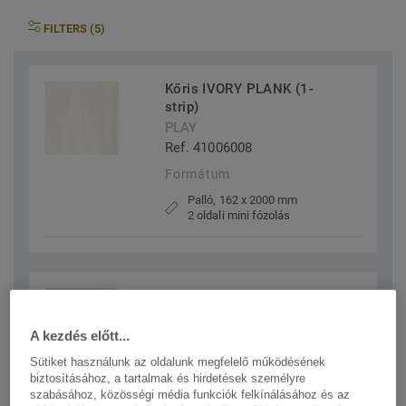
FILTERS (5)
Kőris IVORY PLANK (1-
strip)
PLAY
Ref. 41006008
Formátum
Palló, 162 x 2000 mm
2 oldali mini fózolás
Kőris LINEN WHITE PLANK
(1-strip)
Shade
A kezdés előtt...
Ref. 7967908
Sütiket használunk az oldalunk megfelelő működésének
biztosításához, a tartalmak és hirdetések személyre
Formátum
szabásához, közösségi média funkciók felkínálásához és az