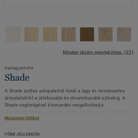
Minden dizájn megtekitése. (23)
Szalagparketta
Shade
A Shade széles színpalettát kínál a lágy és természetes
árnyalatoktól a játékosabb és dinamikusabb színekig. A
Shade segítségével könnyedén megalkothatja
elképzeléseit és a dizájnok széles skálája közül választhat.
Mutasson többet
Fedezze fel a kollekciót és annak hangulatát, hogy
megtudd, miként emelheti ki a legjobbat a belső tér
dekorációjában.
FŐBB JELLEMZŐK