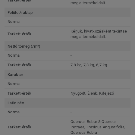
Tarkett-érték
meg a termékoldalt.
Felület/raklap
Norma
-
Kérjük, hivatkozásként tekintse
Tarkett-érték
meg a termékoldalt.
Nettó tömeg (/m²)
Norma
-
Tarkett-érték
7,9 kg, 7,3 kg, 6,7 kg
Karakter
Norma
-
Tarkett-érték
Nyugodt, Élénk, Kifejező
Latin név
Norma
-
Quercus Robur & Quercus
Tarkett-érték
Petraea, Fraxinus Angustifolia,
Quercus Rubra