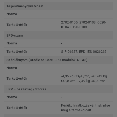
Teljesítménynyilatkozat
Norma
-
2702-0105, 2702-0103, 0020-
Tarkett-érték
0104, 0190-0103
EPD-szám
Norma
-
Tarkett-érték
S-P-06627, EPD-IES-0026262
Szénlábnyom (Cradle-to-Gate, EPD-modulok A1-A3)
Norma
-
-4,35 kg CO₂e /m², -4,0942 kg
Tarkett-érték
CO₂e /m², -7,49 kg CO₂e /m²
LRV – összátlag / Szórás
Norma
-
Kérjük, hivatkozásként tekintse
Tarkett-érték
meg a termékoldalt.