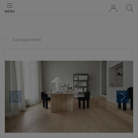
MENU
Szalagparketta