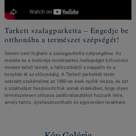
Tarkett szalagparketta – Engedje be
otthonába a természet szépségét!
Semmi sem fogható a szalagparketta szépségéhez. Az
erezete és a textúrája természetes melegséget kölcsönöz
minden belső térnek, a hálószobától a nappalin és a
konyhán át az előszobáig. A Tarkett parketták terén
szerzett szakértelme az 1880-as évek nyúlik vissza, és ezt
a szaktudást hasznosítottuk annak érdekében, hogy olyan
természetesen stílusos padlóválasztékot hozzunk létre,
amely tartós, újrahasznosítható és egyszerűen lerakható.
Kép Galéria