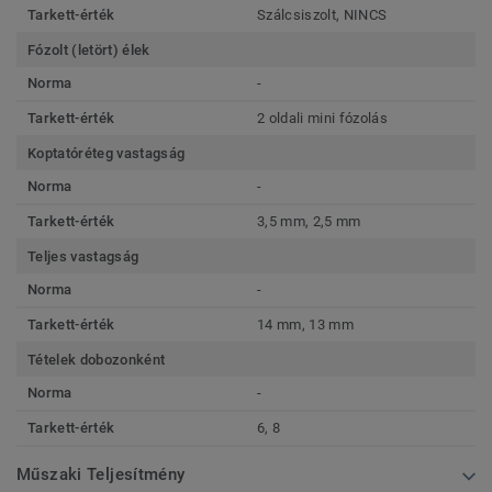
Tarkett-érték
Szálcsiszolt, NINCS
Fózolt (letört) élek
Norma
-
Tarkett-érték
2 oldali mini fózolás
Koptatóréteg vastagság
Norma
-
Tarkett-érték
3,5 mm, 2,5 mm
Teljes vastagság
Norma
-
Tarkett-érték
14 mm, 13 mm
Tételek dobozonként
Norma
-
Tarkett-érték
6, 8
Műszaki Teljesítmény