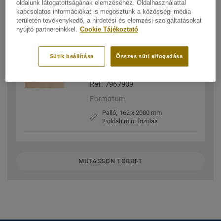
Palló, 162 x 2200 mm
oldalunk látogatottságának elemzéséhez. Oldalhasználattal
2 oldali mini fózolás
kapcsolatos információkat is megosztunk a közösségi média
területén tevékenykedő, a hirdetési és elemzési szolgáltatásokat
nyújtó partnereinkkel.
Cookie Tájékoztató
Kőris LINEN WHITE PLANK
Sütik beállítása
Összes süti elfogadása
(1-strip)
Shade
Ref. 7967909
Formátum
Palló, 162 x 2000 mm
2 oldali mini fózolás
MUTASSON TÖBBET