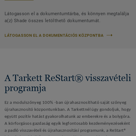
Látogasson el a dokumentumtárba, és könnyen megtalálja
a(z) Shade összes letölthető dokumentumát.
LÁTOGASSON EL A DOKUMENTÁCIÓS KÖZPONTBA
A Tarkett ReStart® visszavételi
programja
Ez a modulszőnyeg 100% -ban újrahasznosítható saját szőnyeg
újrahasznosító központunkban. A Tarkettnél úgy gondoljuk, hogy
együtt pozitív hatást gyakorolhatunk az emberekre és a bolygóra.
A körforgásos gazdaság egyik legfontosabb kezdeményezéseként
a padló visszavételi és újrahasznosítási programunk, a ReStart®