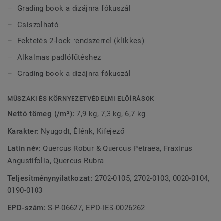
Grading book a dizájnra fókuszál
Csiszolható
Fektetés 2-lock rendszerrel (klikkes)
Alkalmas padlófűtéshez
Grading book a dizájnra fókuszál
MŰSZAKI ÉS KÖRNYEZETVÉDELMI ELŐÍRÁSOK
Nettó tömeg (/m²):
7,9 kg, 7,3 kg, 6,7 kg
Karakter:
Nyugodt, Élénk, Kifejező
Latin név:
Quercus Robur & Quercus Petraea, Fraxinus
Angustifolia, Quercus Rubra
Teljesítménynyilatkozat:
2702-0105, 2702-0103, 0020-0104,
0190-0103
EPD-szám:
S-P-06627, EPD-IES-0026262