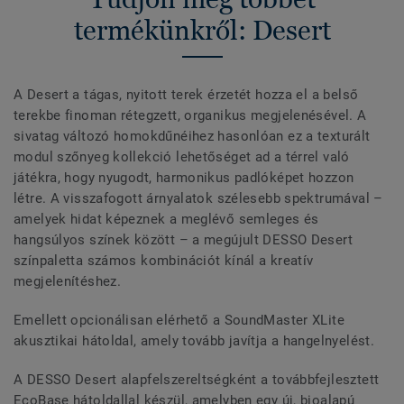
termékünkről: Desert
A Desert a tágas, nyitott terek érzetét hozza el a belső
terekbe finoman rétegzett, organikus megjelenésével. A
sivatag változó homokdűnéihez hasonlóan ez a texturált
modul szőnyeg kollekció lehetőséget ad a térrel való
játékra, hogy nyugodt, harmonikus padlóképet hozzon
létre. A visszafogott árnyalatok szélesebb spektrumával –
amelyek hidat képeznek a meglévő semleges és
hangsúlyos színek között – a megújult DESSO Desert
színpaletta számos kombinációt kínál a kreatív
megjelenítéshez.
Emellett opcionálisan elérhető a SoundMaster XLite
akusztikai hátoldal, amely tovább javítja a hangelnyelést.
A DESSO Desert alapfelszereltségként a továbbfejlesztett
EcoBase hátoldallal készül, amelyben egy új, bioalapú