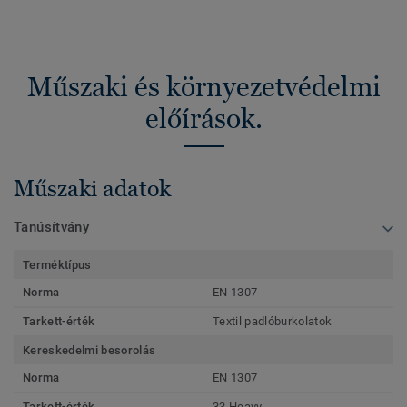
Műszaki és környezetvédelmi
előírások.
Műszaki adatok
Tanúsítvány
Terméktípus
Norma
EN 1307
Tarkett-érték
Textil padlóburkolatok
Kereskedelmi besorolás
Norma
EN 1307
Tarkett-érték
33 Heavy