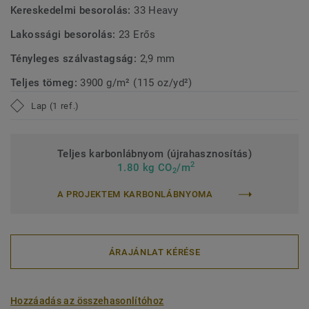
Kereskedelmi besorolás:
33 Heavy
Lakossági besorolás:
23 Erős
Tényleges szálvastagság:
2,9 mm
Teljes tömeg:
3900 g/m² (115 oz/yd²)
Lap (1 ref.)
Teljes karbonlábnyom (újrahasznosítás)
2
1.80 kg CO
/m
2
A PROJEKTEM KARBONLÁBNYOMA
ÁRAJÁNLAT KÉRÉSE
Hozzáadás az összehasonlítóhoz