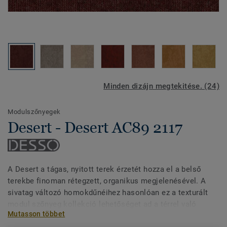
Minden dizájn megtekitése. (24)
Modulszőnyegek
Desert - Desert AC89 2117
A Desert a tágas, nyitott terek érzetét hozza el a belső
terekbe finoman rétegzett, organikus megjelenésével. A
sivatag változó homokdűnéihez hasonlóan ez a texturált
modul szőnyeg kollekció lehetőséget ad a térrel való
Mutasson többet
játékra, hogy nyugodt, harmonikus padlóképet hozzon