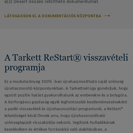
a(z) Desert összes letölthető dokumentumát.
LÁTOGASSON EL A DOKUMENTÁCIÓS KÖZPONTBA
A Tarkett ReStart® visszavételi
programja
Ez a modulszőnyeg 100% -ban újrahasznosítható saját szőnyeg
újrahasznosító központunkban. A Tarkettnél úgy gondoljuk, hogy
együtt pozitív hatást gyakorolhatunk az emberekre és a bolygóra.
A körforgásos gazdaság egyik legfontosabb kezdeményezéseként
a padló visszavételi és újrahasznosítási programunk, a ReStart®
lehetőséget kínál Önnek arra, hogy újrahasznosítható
szőnyeglapjait visszaküldje nekünk. Segítünk hulladékának
kezelésében és értékes forrásokká való alakításában, a