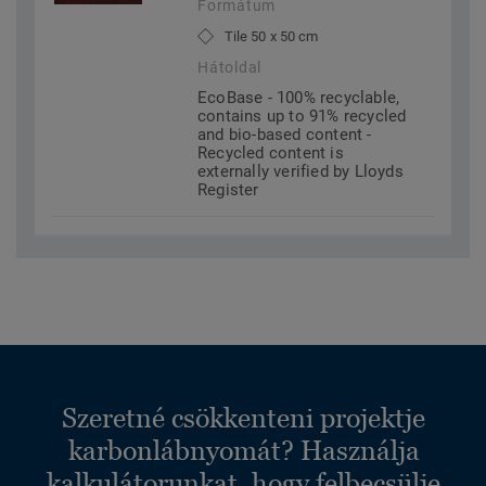
Formátum
Tile 50 x 50 cm
Hátoldal
EcoBase - 100% recyclable,
contains up to 91% recycled
and bio-based content -
Recycled content is
externally verified by Lloyds
Register
Szeretné csökkenteni projektje
karbonlábnyomát? Használja
kalkulátorunkat, hogy felbecsülje