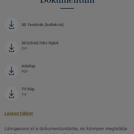
3D Textúrák (kollekció)
3DS/DAE/OBJ fájlok
ZIP
Adatlap
PDF
Tif Kép
TIF
Lásson többet
Látogasson el a dokumentumtárba, és könnyen megtalálja