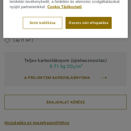
területén tevékenykedő, a hirdetési és elemzési szolgáltatásokat
nyújtó partnereinkkel.
Cookie Tájékoztató
Lakossági besorolás:
23 Erős
Tényleges szálvastagság:
2,8 mm
Sütik beállítása
Összes süti elfogadása
Teljes tömeg:
4100 g/m² (120,9 oz/yd²)
Lap (1 ref.)
Teljes karbonlábnyom (újrahasznosítás)
2
0.71 kg CO
/m
2
A PROJEKTEM KARBONLÁBNYOMA
ÁRAJÁNLAT KÉRÉSE
Hozzáadás az összehasonlítóhoz