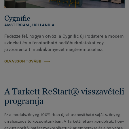
Cygnific
AMSTERDAM ,
HOLLANDIA
Fedezze fel, hogyan ötvözi a Cygnific új irodatere a modern
színeket és a fenntartható padlóburkolatokat egy
jövőorientált munkakörnyezet megteremtéséhez.
OLVASSON TOVÁBB
A Tarkett ReStart® visszavételi
programja
Ez a modulszőnyeg 100% -ban újrahasznosítható saját szőnyeg
újrahasznosító központunkban. A Tarkettnél úgy gondoljuk, hogy
együtt pozitív hatást gyakorolhatunk az emberekre és a bolygóra.