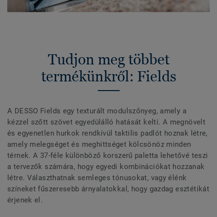
Tudjon meg többet
termékünkről: Fields
A DESSO Fields egy texturált modulszőnyeg, amely a
kézzel szőtt szövet egyedülálló hatását kelti. A megnövelt
és egyenetlen hurkok rendkívül taktilis padlót hoznak létre,
amely melegséget és meghittséget kölcsönöz minden
térnek. A 37-féle különböző korszerű paletta lehetővé teszi
a tervezők számára, hogy egyedi kombinációkat hozzanak
létre. Választhatnak semleges tónusokat, vagy élénk
színeket fűszeresebb árnyalatokkal, hogy gazdag esztétikát
érjenek el.