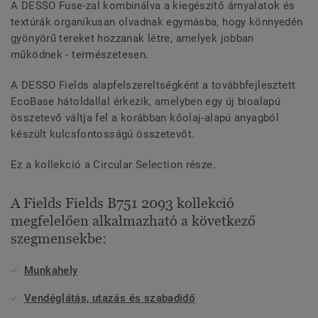
A DESSO Fuse-zal kombinálva a kiegészítő árnyalatok és
textúrák organikusan olvadnak egymásba, hogy könnyedén
gyönyörű tereket hozzanak létre, amelyek jobban
működnek - természetesen.
A DESSO Fields alapfelszereltségként a továbbfejlesztett
EcoBase hátoldallal érkezik, amelyben egy új bioalapú
összetevő váltja fel a korábban kőolaj-alapú anyagból
készült kulcsfontosságú összetevőt.
Ez a kollekció a Circular Selection része.
A Fields Fields B751 2093 kollekció
megfelelően alkalmazható a következő
szegmensekbe:
Munkahely
Vendéglátás, utazás és szabadidő