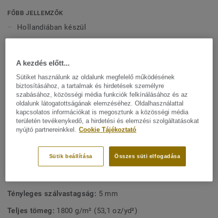
egyedi színekkelés mintákkal rendelkezik, emellett ez a
gyűjtemény sok mindent kínál. Tekercses formátumban
FŐBB JELLEMZŐK
vagy darab szőnyegenként is elérhető. A szőnyegek széles
Hollandiában készül
méretválasztékban és különböző geometriai alakban
Monumentális márvány megjelenés
kaphatók, beleértve köröket,háromszögeket, téglalapokat
és hatszögeket.
10 egyedi márvány mintázat
A kezdés előtt...
Széles színválaszték
Sütiket használunk az oldalunk megfelelő működésének
biztosításához, a tartalmak és hirdetések személyre
Tekercses formátumban és darab szőnyegenként is
szabásához, közösségi média funkciók felkínálásához és az
elérhető
oldalunk látogatottságának elemzéséhez. Oldalhasználattal
kapcsolatos információkat is megosztunk a közösségi média
területén tevékenykedő, a hirdetési és elemzési szolgáltatásokat
MŰSZAKI ÉS KÖRNYEZETVÉDELMI ELŐÍRÁSOK
nyújtó partnereinkkel.
Cookie Tájékoztató
Terméktípus:
Textil padlóburkolatok
Sütik beállítása
Összes süti elfogadása
Lakossági besorolás:
23 Erős
Minőségi & környezeti tanúsítvány:
ISO 14001
Tényleges szálvastagság:
5 mm
Teljes tömeg:
1800 g/m² (53,1 oz/yd²)