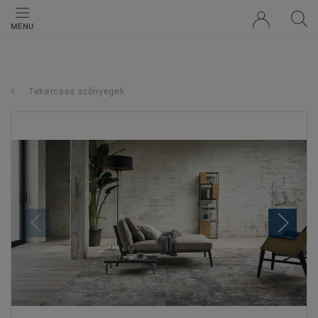
MENU
Tekercses szőnyegek