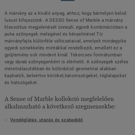
A márvány az a kiváló anyag, ahhoz, hogy bármilyen belső
luxust kifejezzünk. A DESSO Sense of Marble a márvány
klasszikus megjelenését ünnepli, egyedi kombinációban a
puha szőnyegek melegével és kényelmével.Tíz
márványfajta különféle változataival, amelyek mindegyike
egyedi színekkelés mintákkal rendelkezik, emellett ez a
gyűjtemény sok mindent kínál. Tekercses formátumban
vagy darab szőnyegenként is elérhető. A szőnyegek széles
méretválasztékban és különböző geometriai alakban
kaphatók, beleértve köröket,háromszögeket, téglalapokat
és hatszögeket.
A Sense of Marble kollekció megfelelően
alkalmazható a következő szegmensekbe:
Vendéglátás, utazás és szabadidő