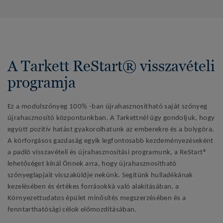
A Tarkett ReStart® visszavételi
programja
Ez a modulszőnyeg 100% -ban újrahasznosítható saját szőnyeg
újrahasznosító központunkban. A Tarkettnél úgy gondoljuk, hogy
együtt pozitív hatást gyakorolhatunk az emberekre és a bolygóra.
A körforgásos gazdaság egyik legfontosabb kezdeményezéseként
a padló visszavételi és újrahasznosítási programunk, a ReStart®
lehetőséget kínál Önnek arra, hogy újrahasznosítható
szőnyeglapjait visszaküldje nekünk. Segítünk hulladékának
kezelésében és értékes forrásokká való alakításában, a
Környezettudatos épület minősítés megszerzésében és a
fenntarthatósági célok előmozdításában.