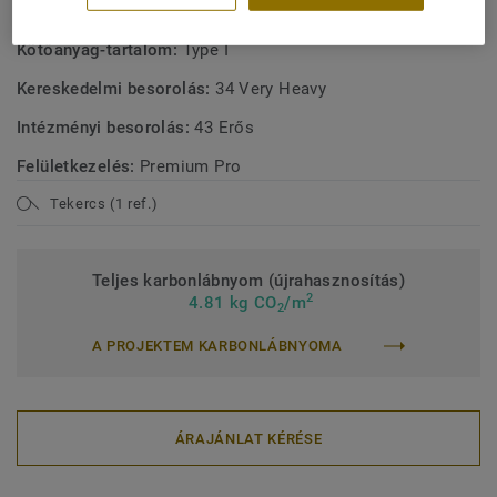
Terméktípus:
Homogén PVC padlóburkolat
Kötőanyag-tartalom:
Type I
Kereskedelmi besorolás:
34 Very Heavy
Intézményi besorolás:
43 Erős
Felületkezelés:
Premium Pro
Tekercs (1 ref.)
Teljes karbonlábnyom (újrahasznosítás)
2
4.81 kg CO
/m
2
A PROJEKTEM KARBONLÁBNYOMA
ÁRAJÁNLAT KÉRÉSE