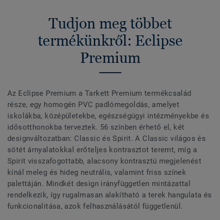
Tudjon meg többet
termékünkről: Eclipse
Premium
Az Eclipse Premium a Tarkett Premium termékcsalád
része, egy homogén PVC padlómegoldás, amelyet
iskolákba, középületekbe, egészségügyi intézményekbe és
idősotthonokba terveztek. 56 színben érhető el, két
designváltozatban: Classic és Spirit. A Classic világos és
sötét árnyalatokkal erőteljes kontrasztot teremt, míg a
Spirit visszafogottabb, alacsony kontrasztú megjelenést
kínál meleg és hideg neutrális, valamint friss színek
palettáján. Mindkét design irányfüggetlen mintázattal
rendelkezik, így rugalmasan alakítható a terek hangulata és
funkcionalitása, azok felhasználásától függetlenül.