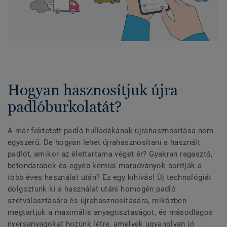
Hogyan hasznosítjuk újra
padlóburkolatát?
A már fektetett padló hulladékának újrahasznosítása nem
egyszerű. De hogyan lehet újrahasznosítani a használt
padlót, amikor az élettartama véget ér? Gyakran ragasztó,
betondarabok és egyéb kémiai maradványok borítják a
több éves használat után? Ez egy kihívás! Új technológiát
dolgoztunk ki a használat utáni homogén padló
szétválasztására és újrahasznosítására, miközben
megtartjuk a maximális anyagtisztaságot, és másodlagos
nyersanyagokat hozunk létre, amelyek ugyanolyan jó