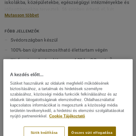
iskolákba, középületekbe, egészségügyi intézményekbe és
idősotthonokba terveztek. 56 színben érhető el, két
Mutasson többet
designváltozatban: Classic és Spirit. A Classic világos és
sötét árnyalatokkal erőteljes kontrasztot teremt, míg a
Spirit visszafogottabb, alacsony kontrasztú megjelenést
FŐBB JELLEMZŐK
kínál meleg és hideg neutrális, valamint friss színek
Svédországban készül
palettáján. Mindkét design irányfüggetlen mintázattal
100%-ban újrahasznosítható élettartam végén
rendelkezik, így rugalmasan alakítható a terek hangulata és
funkcionalitása, azok felhasználásától függetlenül.
2
Körforgásos karbonlábnyom: 4,80 kg CO
eq/m
2
2
Cradle-to-gate karbonlábnyom: 3,78 kg CO
eq/m
2
A kezdés előtt...
Átlagosan 25% újrahasznosított tartalom
Sütiket használunk az oldalunk megfelelő működésének
biztosításához, a tartalmak és hirdetések személyre
Premium Pro felület a könnyebb karbantartásért és jobb
szabásához, közösségi média funkciók felkínálásához és az
ellenállásért
oldalunk látogatottságának elemzéséhez. Oldalhasználattal
kapcsolatos információkat is megosztunk a közösségi média
Színben passzoló hegesztőzsinórok a tökéletes
területén tevékenykedő, a hirdetési és elemzési szolgáltatásokat
kivitelezéshez
nyújtó partnereinkkel.
Cookie Tájékoztató
MŰSZAKI ÉS KÖRNYEZETVÉDELMI ELŐÍRÁSOK
Sütik beállítása
Összes süti elfogadása