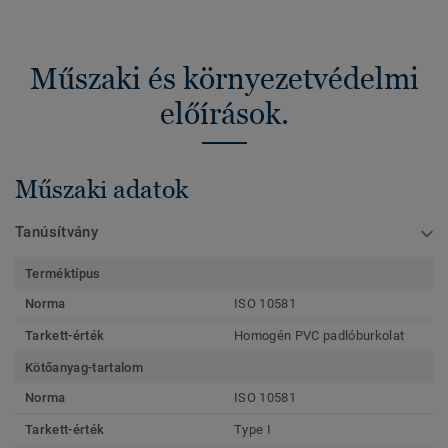
Műszaki és környezetvédelmi
előírások.
Műszaki adatok
Tanúsítvány
Terméktípus
Norma
ISO 10581
Tarkett-érték
Homogén PVC padlóburkolat
Kötőanyag-tartalom
Norma
ISO 10581
Tarkett-érték
Type I