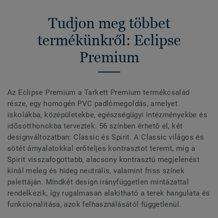
Tudjon meg többet
termékünkről: Eclipse
Premium
Az Eclipse Premium a Tarkett Premium termékcsalád
része, egy homogén PVC padlómegoldás, amelyet
iskolákba, középületekbe, egészségügyi intézményekbe és
idősotthonokba terveztek. 56 színben érhető el, két
designváltozatban: Classic és Spirit. A Classic világos és
sötét árnyalatokkal erőteljes kontrasztot teremt, míg a
Spirit visszafogottabb, alacsony kontrasztú megjelenést
kínál meleg és hideg neutrális, valamint friss színek
palettáján. Mindkét design irányfüggetlen mintázattal
rendelkezik, így rugalmasan alakítható a terek hangulata és
funkcionalitása, azok felhasználásától függetlenül.