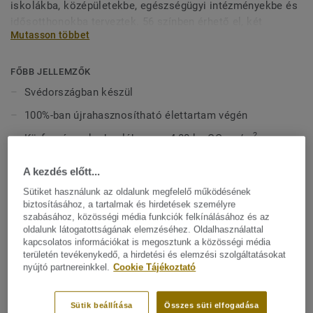
iskolákba, középületekbe, egészségügyi intézményekbe és
idősotthonokba terveztek. 56 színben érhető el, két
Mutasson többet
designváltozatban: Classic és Spirit. A Classic világos és
sötét árnyalatokkal erőteljes kontrasztot teremt, míg a
Spirit visszafogottabb, alacsony kontrasztú megjelenést
FŐBB JELLEMZŐK
kínál meleg és hideg neutrális, valamint friss színek
Svédországban készül
palettáján. Mindkét design irányfüggetlen mintázattal
100%-ban újrahasznosítható élettartam végén
rendelkezik, így rugalmasan alakítható a terek hangulata és
funkcionalitása, azok felhasználásától függetlenül.
2
Körforgásos karbonlábnyom: 4,80 kg CO
eq/m
2
2
Cradle-to-gate karbonlábnyom: 3,78 kg CO
eq/m
2
A kezdés előtt...
Átlagosan 25% újrahasznosított tartalom
Sütiket használunk az oldalunk megfelelő működésének
biztosításához, a tartalmak és hirdetések személyre
Premium Pro felület a könnyebb karbantartásért és jobb
szabásához, közösségi média funkciók felkínálásához és az
ellenállásért
oldalunk látogatottságának elemzéséhez. Oldalhasználattal
kapcsolatos információkat is megosztunk a közösségi média
Színben passzoló hegesztőzsinórok a tökéletes
területén tevékenykedő, a hirdetési és elemzési szolgáltatásokat
kivitelezéshez
nyújtó partnereinkkel.
Cookie Tájékoztató
MŰSZAKI ÉS KÖRNYEZETVÉDELMI ELŐÍRÁSOK
Sütik beállítása
Összes süti elfogadása