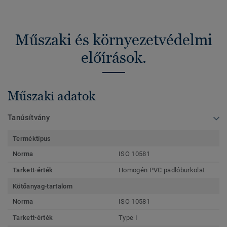
Műszaki és környezetvédelmi
előírások.
Műszaki adatok
Tanúsítvány
Terméktípus
Norma
ISO 10581
Tarkett-érték
Homogén PVC padlóburkolat
Kötőanyag-tartalom
Norma
ISO 10581
Tarkett-érték
Type I