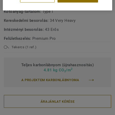
Terméktípus:
Homogén PVC padlóburkolat
Kötőanyag-tartalom:
Type I
Kereskedelmi besorolás:
34 Very Heavy
Intézményi besorolás:
43 Erős
Felületkezelés:
Premium Pro
Tekercs (1 ref.)
Teljes karbonlábnyom (újrahasznosítás)
2
4.81 kg CO
/m
2
A PROJEKTEM KARBONLÁBNYOMA
ÁRAJÁNLAT KÉRÉSE