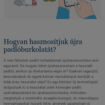
Hogyan hasznosítjuk újra
padlóburkolatát?
A már fektetett padló hulladékának újrahasznosítása nem
egyszerű. De hogyan lehet újrahasznosítani a használt
padlót, amikor az élettartama véget ér? Gyakran ragasztó,
betondarabok és egyéb kémiai maradványok borítják a
több éves használat után? Ez egy kihívás! Új technológiát
dolgoztunk ki a használat utáni homogén padló
szétválasztására és újrahasznosítására, miközben
megtartjuk a maximális anyagtisztaságot, és másodlagos
nyersanyagokat hozunk létre, amelyek ugyanolyan jó