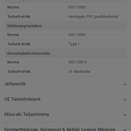
Norma
ISO 10581
Tarkett-érték
Homogén PVC padlóburkolat
Kötőanyag-tartalom
Norma
ISO 10581
Tarkett-érték
Type I
Kereskedelmi besorolás
Norma
ISO 10874
Tarkett-érték
31 Moderate
Jellemzők
CE Tanúsítványok
Műszaki Teljesítmény
Fenntarthatóság, Környezet & Beltéri Levegő Minőség