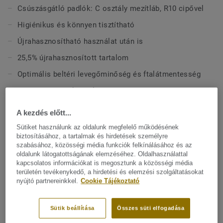
úgy van megtervezve, hogy passzoljon az iQ Granit
Csúszásgátló padlók: C osztály mezítláb, R10 cipővel
többfunkciós termékcsalád többi termékéhez és
Higiénikus és könnyen tisztítható
kiegészítőjéhez. Az Aquasens része, a teljes vizes helyiség
koncepció, beleértve az összehangolt padlóburkolatokat
Újrahasznosítható használat után is
és kiegészítőket. Az épület más területein a Protectwall és
25,5% újrahasznosított tartalom
Excellence padlóval is összehangolható.
Optimális beltéri levegőminőség és ftalátmentesség
Svédországban készül
A kezdés előtt...
MŰSZAKI ÉS KÖRNYEZETVÉDELMI ELŐÍRÁSOK
Sütiket használunk az oldalunk megfelelő működésének
Terméktípus:
Homogén PVC padlóburkolat
biztosításához, a tartalmak és hirdetések személyre
szabásához, közösségi média funkciók felkínálásához és az
Kötőanyag-tartalom:
Type I
oldalunk látogatottságának elemzéséhez. Oldalhasználattal
kapcsolatos információkat is megosztunk a közösségi média
Kereskedelmi besorolás:
31 Moderate
területén tevékenykedő, a hirdetési és elemzési szolgáltatásokat
nyújtó partnereinkkel.
Cookie Tájékoztató
Teljes vastagság:
2,50 mm
Koptatóréteg vastagság:
2 mm
Sütik beállítása
Összes süti elfogadása