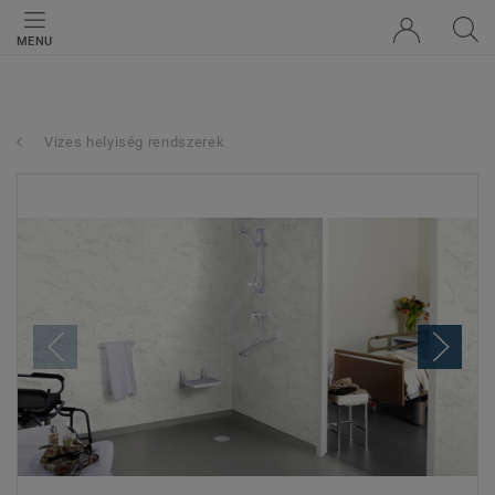
MENU
Vizes helyiség rendszerek