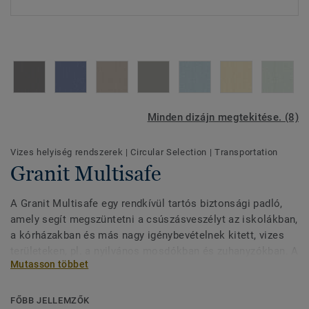
Minden dizájn megtekitése. (8)
Vizes helyiség rendszerek
|
Circular Selection
|
Transportation
Granit Multisafe
A Granit Multisafe egy rendkívül tartós biztonsági padló,
amely segít megszüntetni a csúszásveszélyt az iskolákban,
a kórházakban és más nagy igénybevételnek kitett, vizes
területeken, pl. a nyilvános mosdókban és zuhanyzókban. A
Mutasson többet
rücskös felületű csúszásgátló kialakítás magas szintű
védelmet biztosít a mezítlábas használathoz még akkor is,
ha a padlót víz és szappan borítja. A 8-féle szín speciálisan
FŐBB JELLEMZŐK