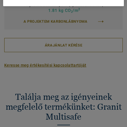
Teljes karbonlábnyom (újrahasznosítás)
2
1.81 kg CO
/m
2
A PROJEKTEM KARBONLÁBNYOMA
ÁRAJÁNLAT KÉRÉSE
Keresse meg értékesítési kapcsolattartóját
Találja meg az igényeinek
megfelelő termékünket: Granit
Multisafe