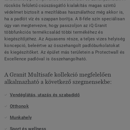
rücskös felületű csúszásgátló kialakítás magas szintű
védelmet biztosít a mezítlábas használathoz még akkor is,
ha a padlót víz és szappan borítja. A 8-féle szín speciálisan
úgy van megtervezve, hogy passzoljon az iQ Granit
többfunkciós termékcsalád többi termékéhez és
kiegészítőjéhez. Az Aquasens része, a teljes vizes helyiség
koncepció, beleértve az összehangolt padlóburkolatokat
és kiegészítőket. Az épület más területein a Protectwall és
Excellence padlóval is összehangolható.
A Granit Multisafe kollekció megfelelően
alkalmazható a következő szegmensekbe:
Vendéglátás, utazás és szabadidő
Otthonok
Munkahely
Sport és wellness