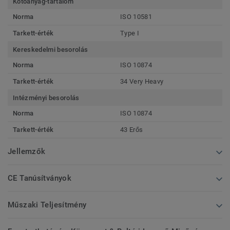
Kötőanyag-tartalom
Norma
ISO 10581
Tarkett-érték
Type I
Kereskedelmi besorolás
Norma
ISO 10874
Tarkett-érték
34 Very Heavy
Intézményi besorolás
Norma
ISO 10874
Tarkett-érték
43 Erős
Jellemzők
CE Tanúsítványok
Műszaki Teljesítmény