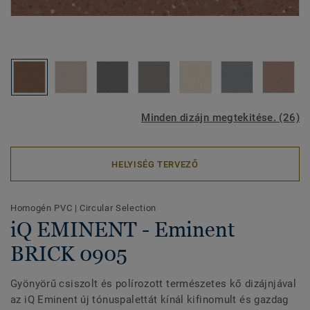
Minden dizájn megtekitése. (26)
HELYISÉG TERVEZŐ
Homogén PVC
|
Circular Selection
iQ EMINENT - Eminent
BRICK 0905
Gyönyörű csiszolt és polírozott természetes kő dizájnjával
az iQ Eminent új tónuspalettát kínál kifinomult és gazdag