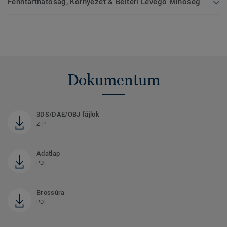
Fenntarthatóság, Környezet & Beltéri Levegő Minőség
Dokumentum
3DS/DAE/OBJ fájlok
ZIP
Adatlap
PDF
Brossúra
PDF