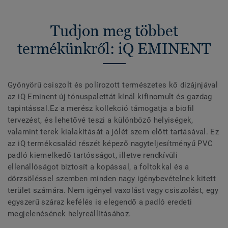
Tudjon meg többet
termékünkről: iQ EMINENT
Gyönyörű csiszolt és polírozott természetes kő dizájnjával
az iQ Eminent új tónuspalettát kínál kifinomult és gazdag
tapintással.Ez a merész kollekció támogatja a biofil
tervezést, és lehetővé teszi a különböző helyiségek,
valamint terek kialakítását a jólét szem előtt tartásával. Ez
az iQ termékcsalád részét képező nagyteljesítményű PVC
padló kiemelkedő tartósságot, illetve rendkívüli
ellenállóságot biztosít a kopással, a foltokkal és a
dörzsöléssel szemben minden nagy igénybevételnek kitett
terület számára. Nem igényel vaxolást vagy csiszolást, egy
egyszerű száraz kefélés is elegendő a padló eredeti
megjelenésének helyreállításához.