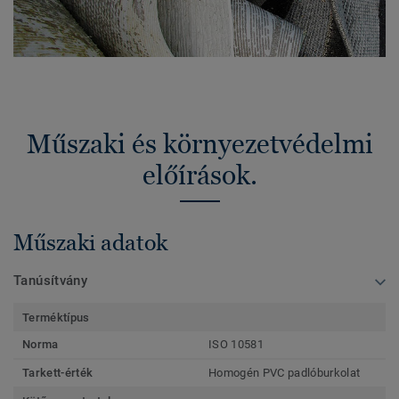
Műszaki és környezetvédelmi
előírások.
Műszaki adatok
Tanúsítvány
Terméktípus
Norma
ISO 10581
Tarkett-érték
Homogén PVC padlóburkolat