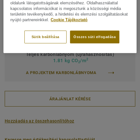
Kereskedelmi besorolás:
34 Very Heavy
oldalunk látogatottságának elemzéséhez. Oldalhasználattal
kapcsolatos információkat is megosztunk a közösségi média
Intézményi besorolás:
43 Erős
területén tevékenykedő, a hirdetési és elemzési szolgáltatásokat
nyújtó partnereinkkel.
Cookie Tájékoztató
Felületkezelés:
Új iQ PUR
Tekercs (1 ref.)
Lap (1 ref.)
Sütik beállítása
Összes süti elfogadása
Teljes karbonlábnyom (újrahasznosítás)
2
1.81 kg CO
/m
2
A PROJEKTEM KARBONLÁBNYOMA
ÁRAJÁNLAT KÉRÉSE
Hozzáadás az összehasonlítóhoz
Keresse meg értékesítési kapcsolattartóját