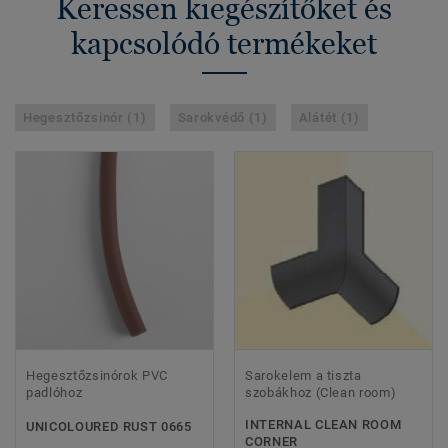
Keressen kiegészítőket és
kapcsolódó termékeket
Hegesztőzsinór (1)
Sarokvédő (1)
Alátét (1)
Hegesztőzsinórok PVC
Sarokelem a tiszta
padlóhoz
szobákhoz (Clean room)
INTERNAL CLEAN ROOM
UNICOLOURED RUST 0665
CORNER