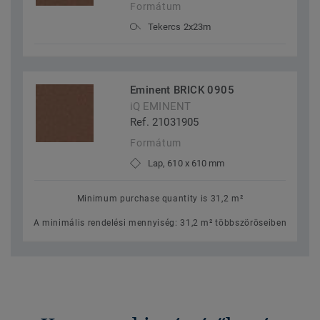
Formátum
Tekercs 2x23m
Eminent BRICK 0905
iQ EMINENT
Ref. 21031905
Formátum
Lap, 610 x 610 mm
Minimum purchase quantity is 31,2 m²
A minimális rendelési mennyiség: 31,2 m² többszöröseiben