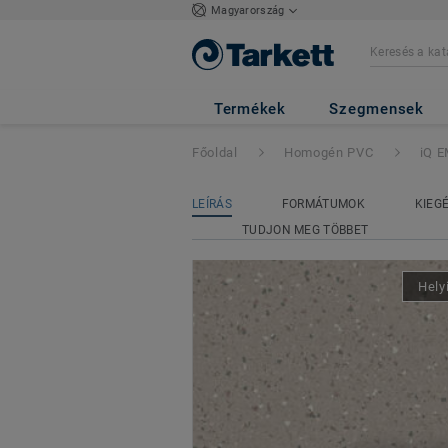
Magyarország
iQ EMINENT
- E
Termékek
Szegmensek
Főoldal
Homogén PVC
iQ 
LEÍRÁS
FORMÁTUMOK
KIEG
TUDJON MEG TÖBBET
Hely