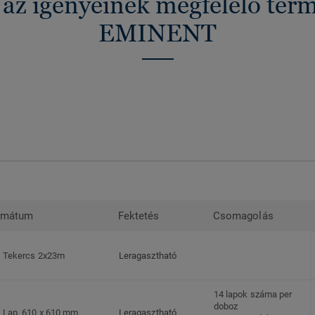
 az igényeinek megfelelő ter
EMINENT
rmátum
Fektetés
Csomagolás
Tekercs 2x23m
Leragasztható
14 lapok száma per
doboz
Lap, 610 x 610 mm
Leragasztható