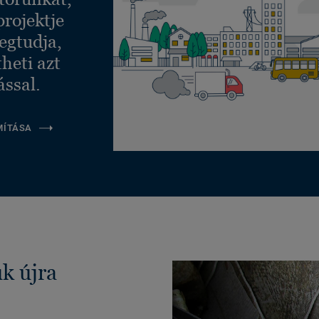
projektje
egtudja,
heti azt
ással.
MÍTÁSA
k újra