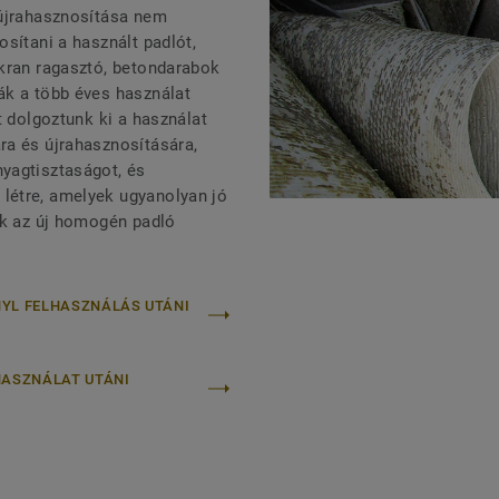
 újrahasznosítása nem
sítani a használt padlót,
akran ragasztó, betondarabok
ák a több éves használat
t dolgoztunk ki a használat
ra és újrahasznosítására,
yagtisztaságot, és
létre, amelyek ugyanolyan jó
ak az új homogén padló
NYL FELHASZNÁLÁS UTÁNI
HASZNÁLAT UTÁNI