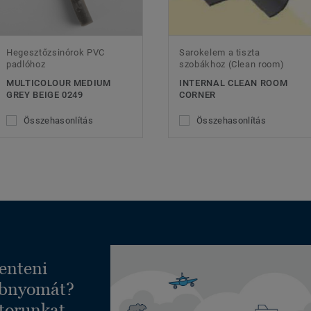
Hegesztőzsinórok PVC
Sarokelem a tiszta
padlóhoz
szobákhoz (Clean room)
MULTICOLOUR MEDIUM
INTERNAL CLEAN ROOM
GREY BEIGE 0249
CORNER
Összehasonlítás
Összehasonlítás
enteni
ábnyomát?
torunkat,