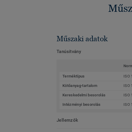
Műsza
Műszaki adatok
Tanúsítvány
Nor
Terméktípus
ISO 
Kötőanyag-tartalom
ISO 
Kereskedelmi besorolás
ISO 
Intézményi besorolás
ISO 
Jellemzők