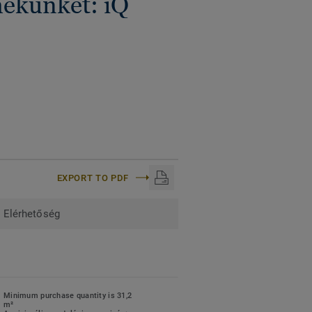
mékünket: iQ
EXPORT TO PDF
Elérhetőség
Minimum purchase quantity is 31,2
m²