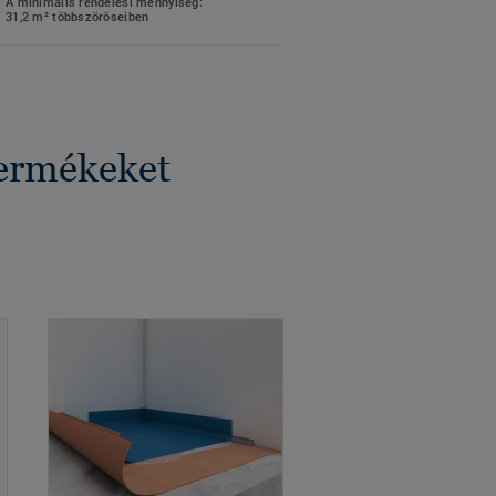
A minimális rendelési mennyiség:
31,2 m² többszöröseiben
termékeket