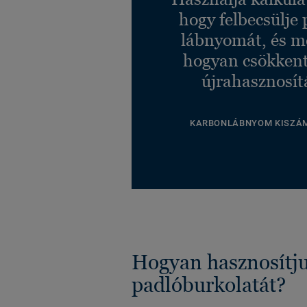
hogy felbecsülje 
lábnyomát, és m
hogyan csökkent
újrahasznosít
KARBONLÁBNYOM KISZÁ
Hogyan hasznosítju
padlóburkolatát?