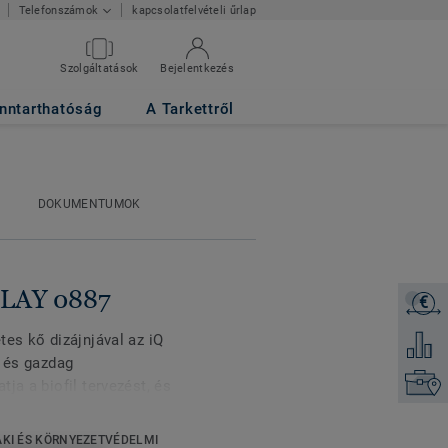
kapcsolatfelvételi űrlap
Telefonszámok
Szolgáltatások
Bejelentkezés
nntarthatóság
A Tarkettről
DOKUMENTUMOK
CLAY 0887
€
Árajánl
tes kő dizájnjával az iQ
Hozzáad
t és gazdag
Keresse
ja a biofil tervezést, és
alamint terek
l. Ez az iQ termékcsalád
KI ÉS KÖRNYEZETVÉDELMI