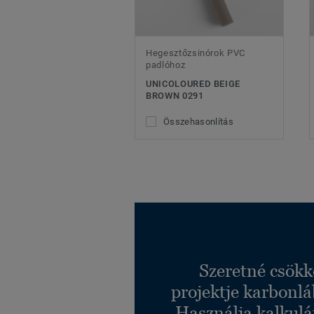
Hegesztőzsinórok PVC
padlóhoz
UNICOLOURED BEIGE
BROWN 0291
Összehasonlítás
Szeretné csökk
projektje karbonl
Használja kalkulá