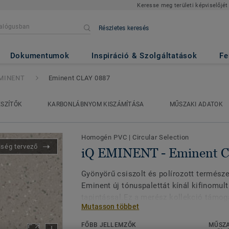
Keresse meg területi képviselőjét
Részletes keresés
minent CLAY 0887
Dokumentumok
Inspiráció & Szolgáltatások
Fe
EMINENT
Eminent CLAY 0887
ÉSZÍTŐK
KARBONLÁBNYOM KISZÁMÍTÁSA
MŰSZAKI ADATOK
Homogén PVC
|
Circular Selection
iség tervező
iQ EMINENT - Eminent 
Gyönyörű csiszolt és polírozott természe
Eminent új tónuspalettát kínál kifinomul
tapintással.Ez a merész kollekció támogat
Mutasson többet
lehetővé teszi a különböző helyiségek, v
kialakítását a jólét szem előtt tartásáva
FŐBB JELLEMZŐK
MŰSZA