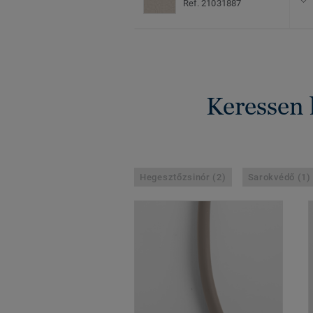
Ref. 21031887
Keressen 
Hegesztőzsinór (2)
Sarokvédő (1)