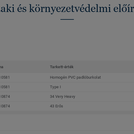
ki és környezetvédelmi előí
ma
Tarkett-érték
10581
Homogén PVC padlóburkolat
10581
Type I
10874
34 Very Heavy
10874
43 Erős