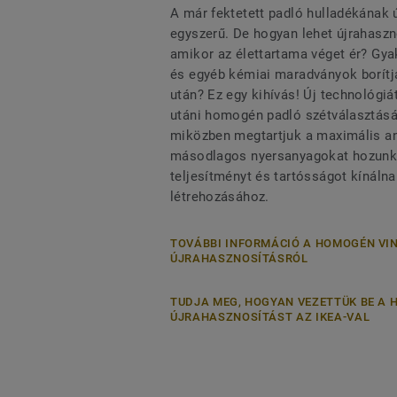
A már fektetett padló hulladékának
egyszerű. De hogyan lehet újrahaszno
amikor az élettartama véget ér? Gy
és egyéb kémiai maradványok borítj
után? Ez egy kihívás! Új technológiá
utáni homogén padló szétválasztásá
miközben megtartjuk a maximális an
másodlagos nyersanyagokat hozunk 
teljesítményt és tartósságot kínáln
létrehozásához.
TOVÁBBI INFORMÁCIÓ A HOMOGÉN VI
ÚJRAHASZNOSÍTÁSRÓL
TUDJA MEG, HOGYAN VEZETTÜK BE A 
ÚJRAHASZNOSÍTÁST AZ IKEA-VAL