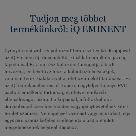
Tudjon meg többet
termékünkről: iQ EMINENT
Gyönyörű csiszolt és polírozott természetes kő dizájnjával
az iQ Eminent új tónuspalettát kínál kifinomult és gazdag
tapintással.Ez a merész kollekció támogatja a biofil
tervezést, és lehetővé teszi a különböző helyiségek,
valamint terek kialakítását a jólét szem előtt tartásával. Ez
az iQ termékcsalád részét képező nagyteljesítményű PVC
padló kiemelkedő tartósságot, illetve rendkívüli
ellenállóságot biztosít a kopással, a foltokkal és a
dörzsöléssel szemben minden nagy igénybevételnek kitett
terület számára. Nem igényel vaxolást vagy csiszolást, egy
egyszerű száraz kefélés is elegendő a padló eredeti
megjelenésének helyreállításához.