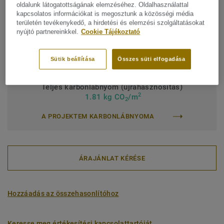
Kereskedelmi besorolás:
34 Very Heavy
oldalunk látogatottságának elemzéséhez. Oldalhasználattal
kapcsolatos információkat is megosztunk a közösségi média
Intézményi besorolás:
43 Erős
területén tevékenykedő, a hirdetési és elemzési szolgáltatásokat
nyújtó partnereinkkel.
Cookie Tájékoztató
Felületkezelés:
Új iQ PUR
Tekercs (1 ref.)
Lap (1 ref.)
Sütik beállítása
Összes süti elfogadása
Teljes karbonlábnyom (újrahasznosítás)
2
1.81 kg CO
/m
2
A PROJEKTEM KARBONLÁBNYOMA
ÁRAJÁNLAT KÉRÉSE
Hozzáadás az összehasonlítóhoz
Keresse meg értékesítési kapcsolattartóját