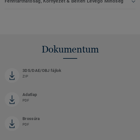
Fenntarthatóság, Környezet & Beltéri Levegő Minőség
Dokumentum
3DS/DAE/OBJ fájlok
ZIP
Adatlap
PDF
Brossúra
PDF