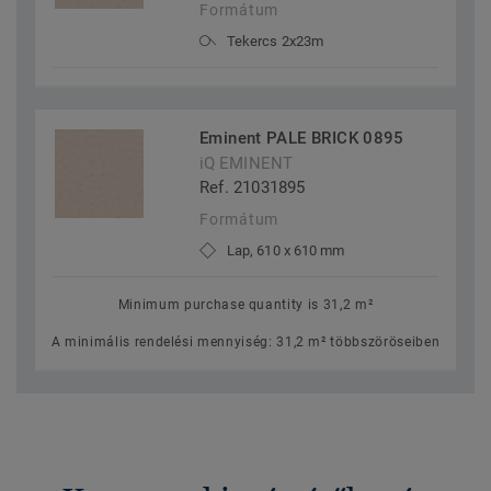
Formátum
Tekercs 2x23m
Eminent PALE BRICK 0895
iQ EMINENT
Ref. 21031895
Formátum
Lap, 610 x 610 mm
Minimum purchase quantity is 31,2 m²
A minimális rendelési mennyiség: 31,2 m² többszöröseiben