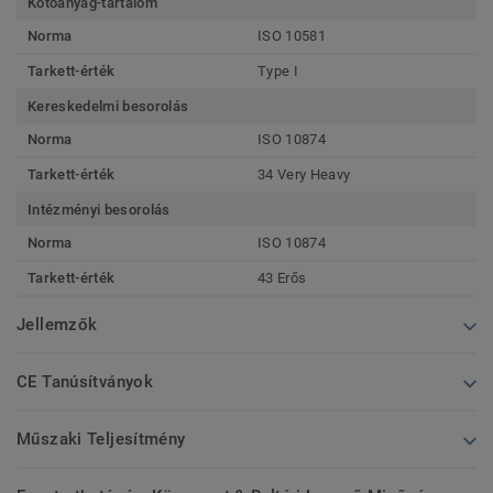
Kötőanyag-tartalom
Norma
ISO 10581
Tarkett-érték
Type I
Kereskedelmi besorolás
Norma
ISO 10874
Tarkett-érték
34 Very Heavy
Intézményi besorolás
Norma
ISO 10874
Tarkett-érték
43 Erős
Jellemzők
CE Tanúsítványok
Műszaki Teljesítmény