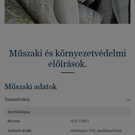
Műszaki és környezetvédelmi
előírások.
Műszaki adatok
Tanúsítvány
Terméktípus
Norma
ISO 10581
Tarkett-érték
Homogén PVC padlóburkolat