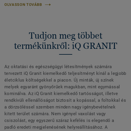
OLVASSON TOVÁBB
Tudjon meg többet
termékünkről: iQ GRANIT
Az oktatási és egészségügyi létesítmények számára
tervezett iQ Granit kiemelkedő teljesítményt kínál a legjobb
életciklus költségekkel a piacon. Új minták, új színek
melyek egyaránt gyönyőrűek magukban, mint egymással
kominálva. Az iQ Granit kiemelkedő tartósságot, illetve
rendkívüli ellenállóságot biztosít a kopással, a foltokkal és
a dörzsöléssel szemben minden nagy igénybevételnek
kitett terület számára. Nem igényel vaxolást vagy
csiszolást, egy egyszerű száraz kefélés is elegendő a
padló eredeti megjelenésének helyreállításához. A