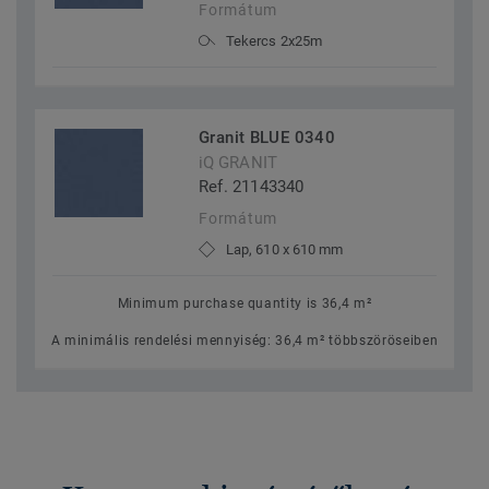
Formátum
Tekercs 2x25m
Granit BLUE 0340
iQ GRANIT
Ref. 21143340
Formátum
Lap, 610 x 610 mm
Minimum purchase quantity is 36,4 m²
A minimális rendelési mennyiség: 36,4 m² többszöröseiben