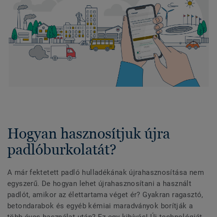
Hogyan hasznosítjuk újra
padlóburkolatát?
A már fektetett padló hulladékának újrahasznosítása nem
egyszerű. De hogyan lehet újrahasznosítani a használt
padlót, amikor az élettartama véget ér? Gyakran ragasztó,
betondarabok és egyéb kémiai maradványok borítják a
több éves használat után? Ez egy kihívás! Új technológiát