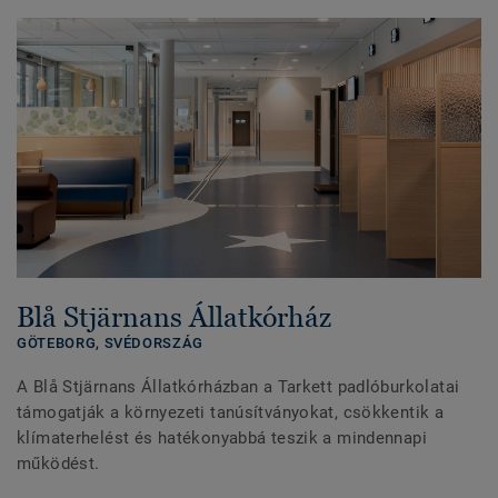
Blå Stjärnans Állatkórház
GÖTEBORG,
SVÉDORSZÁG
A Blå Stjärnans Állatkórházban a Tarkett padlóburkolatai
támogatják a környezeti tanúsítványokat, csökkentik a
klímaterhelést és hatékonyabbá teszik a mindennapi
működést.