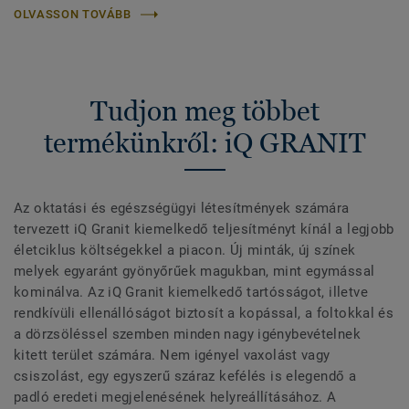
OLVASSON TOVÁBB
Tudjon meg többet
termékünkről: iQ GRANIT
Az oktatási és egészségügyi létesítmények számára
tervezett iQ Granit kiemelkedő teljesítményt kínál a legjobb
életciklus költségekkel a piacon. Új minták, új színek
melyek egyaránt gyönyőrűek magukban, mint egymással
kominálva. Az iQ Granit kiemelkedő tartósságot, illetve
rendkívüli ellenállóságot biztosít a kopással, a foltokkal és
a dörzsöléssel szemben minden nagy igénybevételnek
kitett terület számára. Nem igényel vaxolást vagy
csiszolást, egy egyszerű száraz kefélés is elegendő a
padló eredeti megjelenésének helyreállításához. A