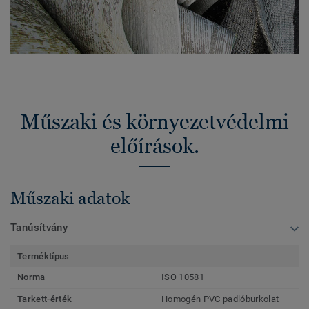
Műszaki és környezetvédelmi
előírások.
Műszaki adatok
Tanúsítvány
Terméktípus
Norma
ISO 10581
Tarkett-érték
Homogén PVC padlóburkolat