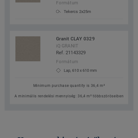
Formátum
Tekercs 2x25m
Granit CLAY 0329
iQ GRANIT
Ref. 21143329
Formátum
Lap, 610 x 610 mm
Minimum purchase quantity is 36,4 m²
A minimális rendelési mennyiség: 36,4 m² többszöröseiben