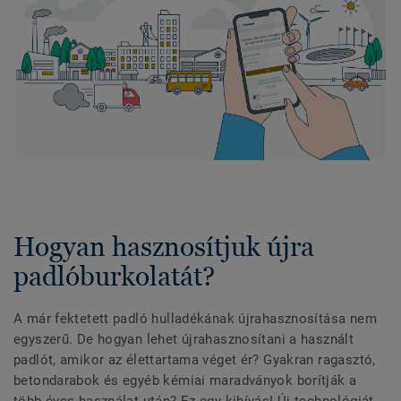
Hogyan hasznosítjuk újra
padlóburkolatát?
A már fektetett padló hulladékának újrahasznosítása nem
egyszerű. De hogyan lehet újrahasznosítani a használt
padlót, amikor az élettartama véget ér? Gyakran ragasztó,
betondarabok és egyéb kémiai maradványok borítják a
több éves használat után? Ez egy kihívás! Új technológiát