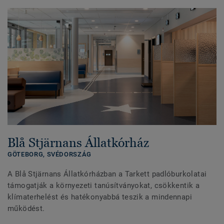
Blå Stjärnans Állatkórház
GÖTEBORG,
SVÉDORSZÁG
A Blå Stjärnans Állatkórházban a Tarkett padlóburkolatai
támogatják a környezeti tanúsítványokat, csökkentik a
klímaterhelést és hatékonyabbá teszik a mindennapi
működést.