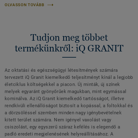
OLVASSON TOVÁBB
Tudjon meg többet
termékünkről: iQ GRANIT
Az oktatási és egészségügyi létesítmények számára
tervezett iQ Granit kiemelkedő teljesítményt kínál a legjobb
életciklus költségekkel a piacon. Új minták, új színek
melyek egyaránt gyönyőrűek magukban, mint egymással
kominálva. Az iQ Granit kiemelkedő tartósságot, illetve
rendkívüli ellenállóságot biztosít a kopással, a foltokkal és
a dörzsöléssel szemben minden nagy igénybevételnek
kitett terület számára. Nem igényel vaxolást vagy
csiszolást, egy egyszerű száraz kefélés is elegendő a
padló eredeti megjelenésének helyreállításához. A