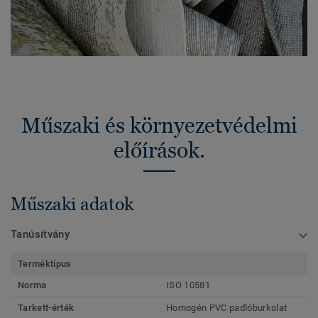
Műszaki és környezetvédelmi
előírások.
Műszaki adatok
Tanúsítvány
Terméktípus
Norma
ISO 10581
Tarkett-érték
Homogén PVC padlóburkolat