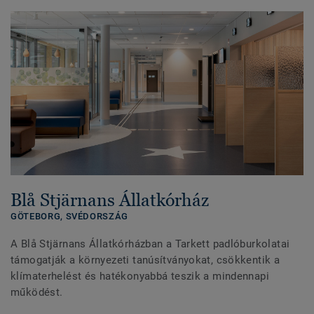
Blå Stjärnans Állatkórház
GÖTEBORG,
SVÉDORSZÁG
A Blå Stjärnans Állatkórházban a Tarkett padlóburkolatai
támogatják a környezeti tanúsítványokat, csökkentik a
klímaterhelést és hatékonyabbá teszik a mindennapi
működést.