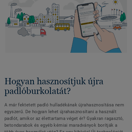
Hogyan hasznosítjuk újra
padlóburkolatát?
A már fektetett padló hulladékának újrahasznosítása nem
egyszerű. De hogyan lehet újrahasznosítani a használt
padlót, amikor az élettartama véget ér? Gyakran ragasztó,
betondarabok és egyéb kémiai maradványok borítják a
több éves használat után? Ez egy kihívás! Új technológiát