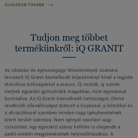
OLVASSON TOVÁBB
Tudjon meg többet
termékünkről: iQ GRANIT
Az oktatási és egészségügyi létesítmények számára
tervezett iQ Granit kiemelkedő teljesítményt kínál a legjobb
életciklus költségekkel a piacon. Új minták, új színek
melyek egyaránt gyönyőrűek magukban, mint egymással
kominálva. Az iQ Granit kiemelkedő tartósságot, illetve
rendkívüli ellenállóságot biztosít a kopással, a foltokkal és
a dörzsöléssel szemben minden nagy igénybevételnek
kitett terület számára. Nem igényel vaxolást vagy
csiszolást, egy egyszerű száraz kefélés is elegendő a
padló eredeti megjelenésének helyreállításához. A