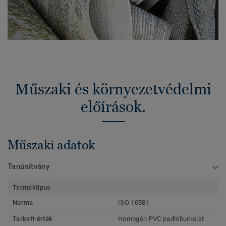
Műszaki és környezetvédelmi
előírások.
Műszaki adatok
Tanúsítvány
Terméktípus
Norma
ISO 10581
Tarkett-érték
Homogén PVC padlóburkolat