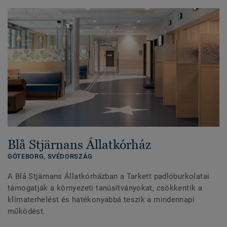
Blå Stjärnans Állatkórház
GÖTEBORG,
SVÉDORSZÁG
A Blå Stjärnans Állatkórházban a Tarkett padlóburkolatai
támogatják a környezeti tanúsítványokat, csökkentik a
klímaterhelést és hatékonyabbá teszik a mindennapi
működést.