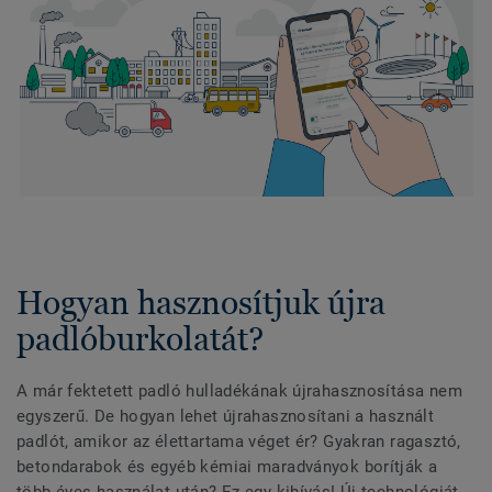
Hogyan hasznosítjuk újra
padlóburkolatát?
A már fektetett padló hulladékának újrahasznosítása nem
egyszerű. De hogyan lehet újrahasznosítani a használt
padlót, amikor az élettartama véget ér? Gyakran ragasztó,
betondarabok és egyéb kémiai maradványok borítják a
több éves használat után? Ez egy kihívás! Új technológiát