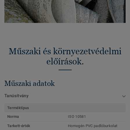
Műszaki és környezetvédelmi
előírások.
Műszaki adatok
Tanúsítvány
Terméktípus
Norma
ISO 10581
Tarkett-érték
Homogén PVC padlóburkolat