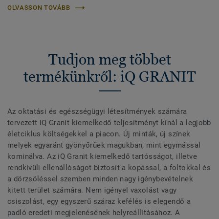
OLVASSON TOVÁBB
Tudjon meg többet
termékünkről: iQ GRANIT
Az oktatási és egészségügyi létesítmények számára
tervezett iQ Granit kiemelkedő teljesítményt kínál a legjobb
életciklus költségekkel a piacon. Új minták, új színek
melyek egyaránt gyönyőrűek magukban, mint egymással
kominálva. Az iQ Granit kiemelkedő tartósságot, illetve
rendkívüli ellenállóságot biztosít a kopással, a foltokkal és
a dörzsöléssel szemben minden nagy igénybevételnek
kitett terület számára. Nem igényel vaxolást vagy
csiszolást, egy egyszerű száraz kefélés is elegendő a
padló eredeti megjelenésének helyreállításához. A