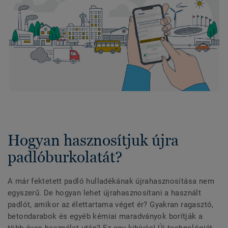
Hogyan hasznosítjuk újra
padlóburkolatát?
A már fektetett padló hulladékának újrahasznosítása nem
egyszerű. De hogyan lehet újrahasznosítani a használt
padlót, amikor az élettartama véget ér? Gyakran ragasztó,
betondarabok és egyéb kémiai maradványok borítják a
több éves használat után? Ez egy kihívás! Új technológiát