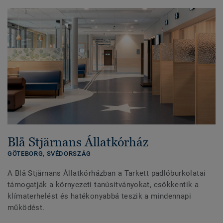
Blå Stjärnans Állatkórház
GÖTEBORG,
SVÉDORSZÁG
A Blå Stjärnans Állatkórházban a Tarkett padlóburkolatai
támogatják a környezeti tanúsítványokat, csökkentik a
klímaterhelést és hatékonyabbá teszik a mindennapi
működést.