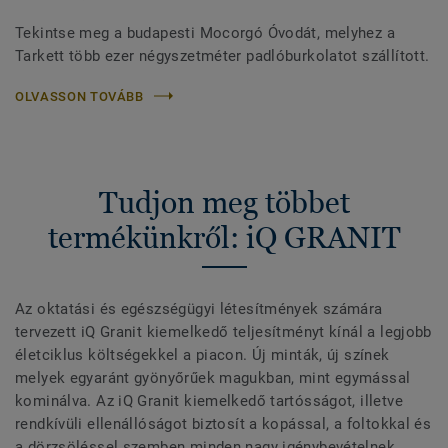
Tekintse meg a budapesti Mocorgó Óvodát, melyhez a
Tarkett több ezer négyszetméter padlóburkolatot szállított.
OLVASSON TOVÁBB
Tudjon meg többet
termékünkről: iQ GRANIT
Az oktatási és egészségügyi létesítmények számára
tervezett iQ Granit kiemelkedő teljesítményt kínál a legjobb
életciklus költségekkel a piacon. Új minták, új színek
melyek egyaránt gyönyőrűek magukban, mint egymással
kominálva. Az iQ Granit kiemelkedő tartósságot, illetve
rendkívüli ellenállóságot biztosít a kopással, a foltokkal és
a dörzsöléssel szemben minden nagy igénybevételnek