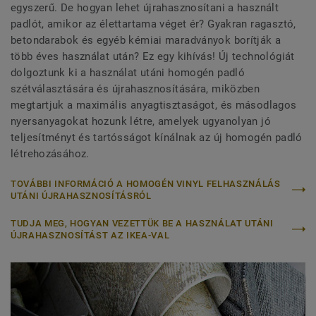
egyszerű. De hogyan lehet újrahasznosítani a használt
padlót, amikor az élettartama véget ér? Gyakran ragasztó,
betondarabok és egyéb kémiai maradványok borítják a
több éves használat után? Ez egy kihívás! Új technológiát
dolgoztunk ki a használat utáni homogén padló
szétválasztására és újrahasznosítására, miközben
megtartjuk a maximális anyagtisztaságot, és másodlagos
nyersanyagokat hozunk létre, amelyek ugyanolyan jó
teljesítményt és tartósságot kínálnak az új homogén padló
létrehozásához.
TOVÁBBI INFORMÁCIÓ A HOMOGÉN VINYL FELHASZNÁLÁS
UTÁNI ÚJRAHASZNOSÍTÁSRÓL
TUDJA MEG, HOGYAN VEZETTÜK BE A HASZNÁLAT UTÁNI
ÚJRAHASZNOSÍTÁST AZ IKEA-VAL