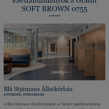
Esettanulmányok a Granit
SOFT BROWN 0755
Blå Stjärnans Állatkórház
GÖTEBORG,
SVÉDORSZÁG
A Blå Stjärnans Állatkórházban a Tarkett padlóburkolatai