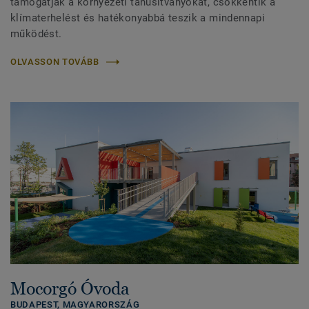
támogatják a környezeti tanúsítványokat, csökkentik a
klímaterhelést és hatékonyabbá teszik a mindennapi
működést.
OLVASSON TOVÁBB
Mocorgó Óvoda
BUDAPEST,
MAGYARORSZÁG