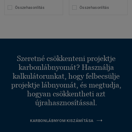
Összehasonlítás
Összehasonlítás
Szeretné csökkenteni projektje
karbonlábnyomát? Használja
kalkulátorunkat, hogy felbecsülje
projektje lábnyomát, és megtudja,
hogyan csökkentheti azt
újrahasznosítással.
KARBONLÁBNYOM KISZÁMÍTÁSA