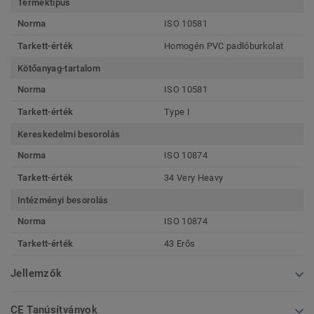
Terméktípus
Norma
ISO 10581
Tarkett-érték
Homogén PVC padlóburkolat
Kötőanyag-tartalom
Norma
ISO 10581
Tarkett-érték
Type I
Kereskedelmi besorolás
Norma
ISO 10874
Tarkett-érték
34 Very Heavy
Intézményi besorolás
Norma
ISO 10874
Tarkett-érték
43 Erős
Jellemzők
CE Tanúsítványok