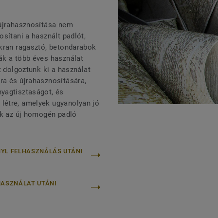
 újrahasznosítása nem
sítani a használt padlót,
akran ragasztó, betondarabok
ák a több éves használat
t dolgoztunk ki a használat
ra és újrahasznosítására,
yagtisztaságot, és
létre, amelyek ugyanolyan jó
ak az új homogén padló
NYL FELHASZNÁLÁS UTÁNI
HASZNÁLAT UTÁNI