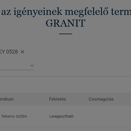
 az igényeinek megfelelő ter
GRANIT
EY 0528
rmátum
Fektetés
Csomagolás
Tekercs 2x25m
Leragasztható