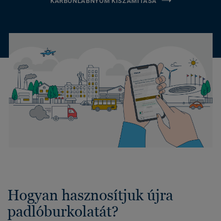
KARBONLÁBNYOM KISZÁMÍTÁSA
Hogyan hasznosítjuk újra
padlóburkolatát?