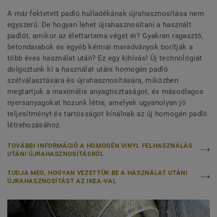
A már fektetett padló hulladékának újrahasznosítása nem
egyszerű. De hogyan lehet újrahasznosítani a használt
padlót, amikor az élettartama véget ér? Gyakran ragasztó,
betondarabok és egyéb kémiai maradványok borítják a
több éves használat után? Ez egy kihívás! Új technológiát
dolgoztunk ki a használat utáni homogén padló
szétválasztására és újrahasznosítására, miközben
megtartjuk a maximális anyagtisztaságot, és másodlagos
nyersanyagokat hozunk létre, amelyek ugyanolyan jó
teljesítményt és tartósságot kínálnak az új homogén padló
létrehozásához.
TOVÁBBI INFORMÁCIÓ A HOMOGÉN VINYL FELHASZNÁLÁS
UTÁNI ÚJRAHASZNOSÍTÁSRÓL
TUDJA MEG, HOGYAN VEZETTÜK BE A HASZNÁLAT UTÁNI
ÚJRAHASZNOSÍTÁST AZ IKEA-VAL