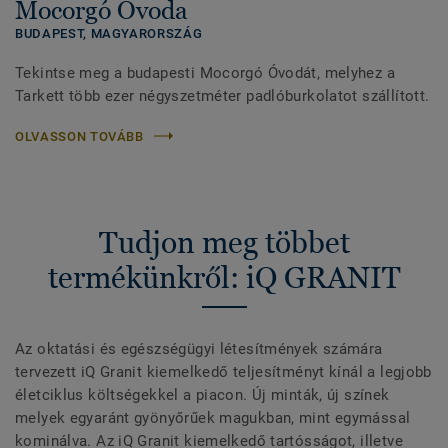
Mocorgó Óvoda
BUDAPEST,
MAGYARORSZÁG
Tekintse meg a budapesti Mocorgó Óvodát, melyhez a
Tarkett több ezer négyszetméter padlóburkolatot szállított.
OLVASSON TOVÁBB
Tudjon meg többet
termékünkről: iQ GRANIT
Az oktatási és egészségügyi létesítmények számára
tervezett iQ Granit kiemelkedő teljesítményt kínál a legjobb
életciklus költségekkel a piacon. Új minták, új színek
melyek egyaránt gyönyőrűek magukban, mint egymással
kominálva. Az iQ Granit kiemelkedő tartósságot, illetve