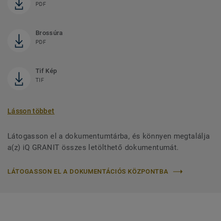
PDF
Brossúra
PDF
Tif Kép
TIF
Lásson többet
Látogasson el a dokumentumtárba, és könnyen megtalálja
a(z) iQ GRANIT összes letölthető dokumentumát.
LÁTOGASSON EL A DOKUMENTÁCIÓS KÖZPONTBA