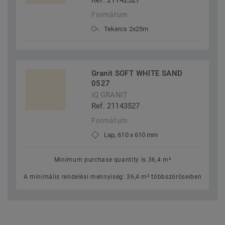
Ref. 21142527
Formátum
Tekercs 2x25m
Granit SOFT WHITE SAND
0527
iQ GRANIT
Ref. 21143527
Formátum
Lap, 610 x 610 mm
Minimum purchase quantity is 36,4 m²
A minimális rendelési mennyiség: 36,4 m² többszöröseiben