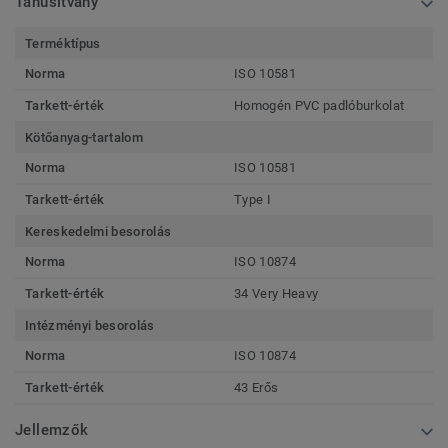
Tanúsítvány
Terméktípus
Norma
ISO 10581
Tarkett-érték
Homogén PVC padlóburkolat
Kötőanyag-tartalom
Norma
ISO 10581
Tarkett-érték
Type I
Kereskedelmi besorolás
Norma
ISO 10874
Tarkett-érték
34 Very Heavy
Intézményi besorolás
Norma
ISO 10874
Tarkett-érték
43 Erős
Jellemzők