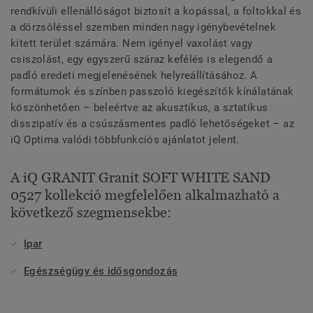
rendkívüli ellenállóságot biztosít a kopással, a foltokkal és
a dörzsöléssel szemben minden nagy igénybevételnek
kitett terület számára. Nem igényel vaxolást vagy
csiszolást, egy egyszerű száraz kefélés is elegendő a
padló eredeti megjelenésének helyreállításához. A
formátumok és színben passzoló kiegészítők kínálatának
köszönhetően – beleértve az akusztikus, a sztatikus
disszipatív és a csúszásmentes padló lehetőségeket – az
iQ Optima valódi többfunkciós ajánlatot jelent.
A iQ GRANIT Granit SOFT WHITE SAND
0527 kollekció megfelelően alkalmazható a
következő szegmensekbe:
Ipar
Egészségügy és idősgondozás