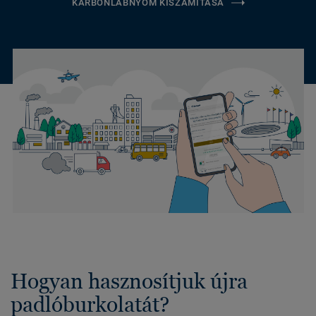
KARBONLÁBNYOM KISZÁMÍTÁSA
Hogyan hasznosítjuk újra
padlóburkolatát?