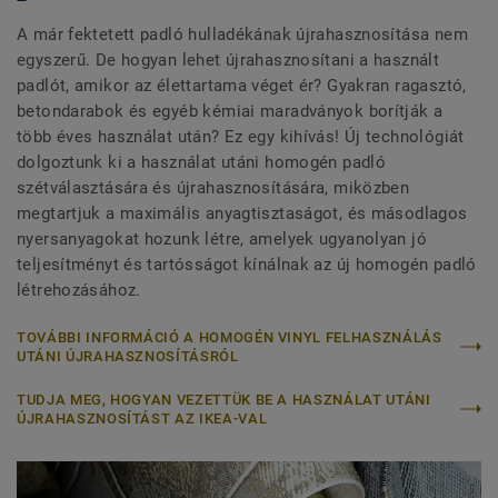
A már fektetett padló hulladékának újrahasznosítása nem
egyszerű. De hogyan lehet újrahasznosítani a használt
padlót, amikor az élettartama véget ér? Gyakran ragasztó,
betondarabok és egyéb kémiai maradványok borítják a
több éves használat után? Ez egy kihívás! Új technológiát
dolgoztunk ki a használat utáni homogén padló
szétválasztására és újrahasznosítására, miközben
megtartjuk a maximális anyagtisztaságot, és másodlagos
nyersanyagokat hozunk létre, amelyek ugyanolyan jó
teljesítményt és tartósságot kínálnak az új homogén padló
létrehozásához.
TOVÁBBI INFORMÁCIÓ A HOMOGÉN VINYL FELHASZNÁLÁS
UTÁNI ÚJRAHASZNOSÍTÁSRÓL
TUDJA MEG, HOGYAN VEZETTÜK BE A HASZNÁLAT UTÁNI
ÚJRAHASZNOSÍTÁST AZ IKEA-VAL