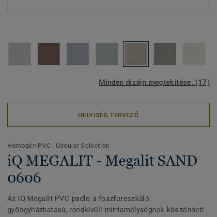
Minden dizájn megtekitése. (17)
HELYISÉG TERVEZŐ
Homogén PVC
|
Circular Selection
iQ MEGALIT - Megalit SAND
0606
Az iQ Megalit PVC padló a foszforeszkáló
gyöngyházhatású, rendkívüli mintamélységnek köszönheti