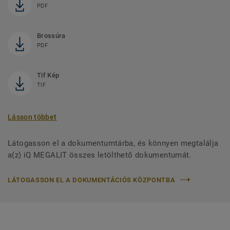
PDF
Brossúra
PDF
Tif Kép
TIF
Lásson többet
Látogasson el a dokumentumtárba, és könnyen megtalálja
a(z) iQ MEGALIT összes letölthető dokumentumát.
LÁTOGASSON EL A DOKUMENTÁCIÓS KÖZPONTBA