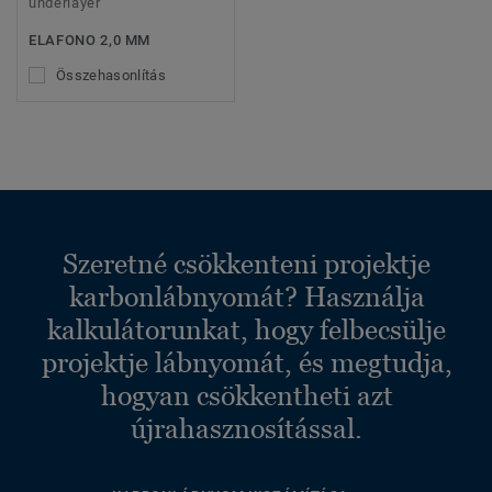
underlayer
ELAFONO 2,0 MM
Összehasonlítás
Szeretné csökkenteni projektje
karbonlábnyomát? Használja
kalkulátorunkat, hogy felbecsülje
projektje lábnyomát, és megtudja,
hogyan csökkentheti azt
újrahasznosítással.