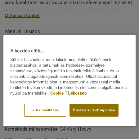
erős karakterét és az ásvány intarzia elevenségét. Ez az iQ
sorozat részét képező nagyteljesítményű PVC padló
Mutasson többet
kiemelkedő tartósságot, illetve rendkívüli ellenállóságot
kínál a kopással, a foltokkal és a dörzsöléssel szemben
minden nagy igénybevételnek kitett terület számára. Nem
FŐBB JELLEMZŐK
igényel vaxolást vagy csiszolást, egy egyszerű száraz
Svédországban készül
kefélés is elegendő a padló eredeti megjelenésének
A kezdés előtt...
Foszforeszkáló gyöngyházhatás
helyreállításához.
Sütiket használunk az oldalunk megfelelő működésének
Ideális a nagy igénybevételnek kitett területekre
biztosításához, a tartalmak és hirdetések személyre
szabásához, közösségi média funkciók felkínálásához és az
A legjobb életciklus költséggel rendelkezik a piacon
oldalunk látogatottságának elemzéséhez. Oldalhasználattal
Egyedi, száraz keféléses felület helyreállítás
kapcsolatos információkat is megosztunk a közösségi média
területén tevékenykedő, a hirdetési és elemzési szolgáltatásokat
nyújtó partnereinkkel.
Cookie Tájékoztató
MŰSZAKI ÉS KÖRNYEZETVÉDELMI ELŐÍRÁSOK
Terméktípus:
Homogén PVC padlóburkolat
Sütik beállítása
Összes süti elfogadása
Kötőanyag-tartalom:
Type I
Kereskedelmi besorolás:
34 Very Heavy