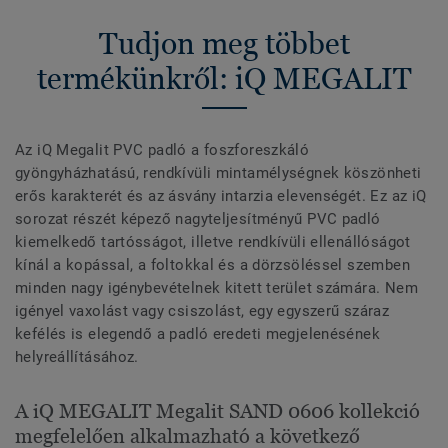
Tudjon meg többet
termékünkről: iQ MEGALIT
Az iQ Megalit PVC padló a foszforeszkáló
gyöngyházhatású, rendkívüli mintamélységnek köszönheti
erős karakterét és az ásvány intarzia elevenségét. Ez az iQ
sorozat részét képező nagyteljesítményű PVC padló
kiemelkedő tartósságot, illetve rendkívüli ellenállóságot
kínál a kopással, a foltokkal és a dörzsöléssel szemben
minden nagy igénybevételnek kitett terület számára. Nem
igényel vaxolást vagy csiszolást, egy egyszerű száraz
kefélés is elegendő a padló eredeti megjelenésének
helyreállításához.
A iQ MEGALIT Megalit SAND 0606 kollekció
megfelelően alkalmazható a következő