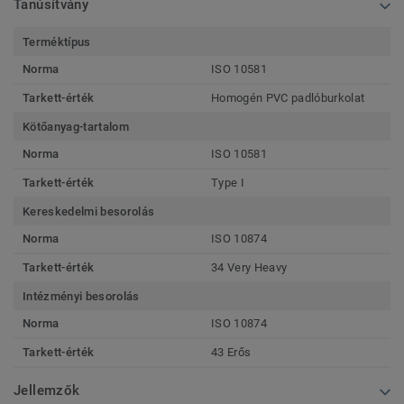
Tanúsítvány
Terméktípus
Norma
ISO 10581
Tarkett-érték
Homogén PVC padlóburkolat
Kötőanyag-tartalom
Norma
ISO 10581
Tarkett-érték
Type I
Kereskedelmi besorolás
Norma
ISO 10874
Tarkett-érték
34 Very Heavy
Intézményi besorolás
Norma
ISO 10874
Tarkett-érték
43 Erős
Jellemzők