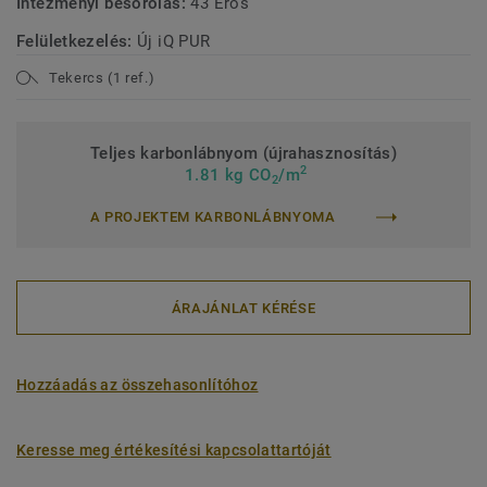
Intézményi besorolás:
43 Erős
Felületkezelés:
Új iQ PUR
Tekercs (1 ref.)
Teljes karbonlábnyom (újrahasznosítás)
2
1.81 kg CO
/m
2
A PROJEKTEM KARBONLÁBNYOMA
ÁRAJÁNLAT KÉRÉSE
Hozzáadás az összehasonlítóhoz
Keresse meg értékesítési kapcsolattartóját