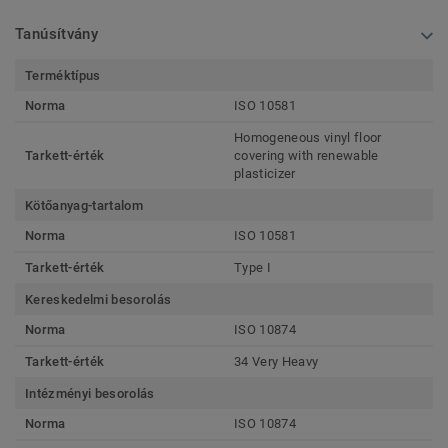
Tanúsítvány
Terméktípus
Norma
ISO 10581
Homogeneous vinyl floor
Tarkett-érték
covering with renewable
plasticizer
Kötőanyag-tartalom
Norma
ISO 10581
Tarkett-érték
Type I
Kereskedelmi besorolás
Norma
ISO 10874
Tarkett-érték
34 Very Heavy
Intézményi besorolás
Norma
ISO 10874