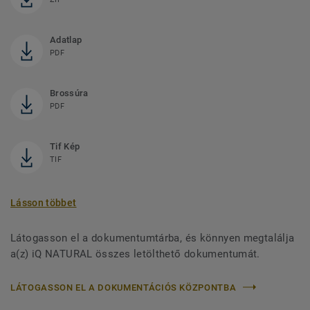
Adatlap
PDF
Brossúra
PDF
Tif Kép
TIF
Lásson többet
Látogasson el a dokumentumtárba, és könnyen megtalálja
a(z) iQ NATURAL összes letölthető dokumentumát.
LÁTOGASSON EL A DOKUMENTÁCIÓS KÖZPONTBA