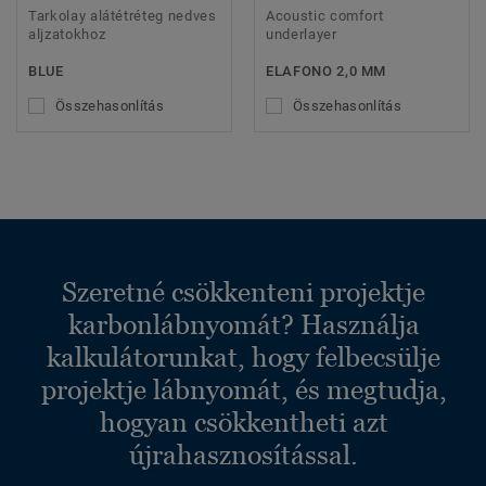
Tarkolay alátétréteg nedves
Acoustic comfort
aljzatokhoz
underlayer
BLUE
ELAFONO 2,0 MM
Összehasonlítás
Összehasonlítás
Szeretné csökkenteni projektje
karbonlábnyomát? Használja
kalkulátorunkat, hogy felbecsülje
projektje lábnyomát, és megtudja,
hogyan csökkentheti azt
újrahasznosítással.