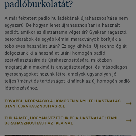
padlóburkolatát?
A már fektetett padló hulladékának újrahasznosítása nem
egyszerű. De hogyan lehet újrahasznosítani a használt
padlót, amikor az élettartama véget ér? Gyakran ragasztó,
betondarabok és egyéb kémiai maradványok borítják a
több éves használat után? Ez egy kihívás! Új technológiát
dolgoztunk ki a használat utáni homogén padló
szétválasztására és újrahasznosítására, miközben
megtartjuk a maximális anyagtisztaságot, és másodlagos
nyersanyagokat hozunk létre, amelyek ugyanolyan jó
teljesítményt és tartósságot kínálnak az új homogén padló
létrehozásához.
TOVÁBBI INFORMÁCIÓ A HOMOGÉN VINYL FELHASZNÁLÁS
UTÁNI ÚJRAHASZNOSÍTÁSRÓL
TUDJA MEG, HOGYAN VEZETTÜK BE A HASZNÁLAT UTÁNI
ÚJRAHASZNOSÍTÁST AZ IKEA-VAL