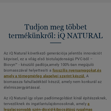
Tudjon meg többet
termékünkről: iQ NATURAL
Az iQ Natural következő generációja jelentős innovációt
képvisel, ez a világ első biotulajdonságú PVC-ből –
Biovyn™ - készülő padlója,amely 100%-ban megújuló
biomasszával helyettesíti a
fosszilis nyersanyagokat,és
amely a tömegmérleg alapelvei szerint készül.
A
biomassza fahulladékból készül, amely nem konkurál az
élelmiszergyártással.
Az iQ Natural így olyan padlómegoldást kínál építészeknek,
tervezőknek és ingatlantulajdonosoknak, amely
a
legalacsonyabb szén-dioxid-kibocsátású rugalmas