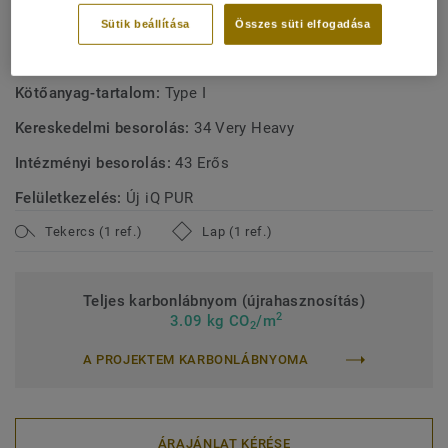
MŰSZAKI ÉS KÖRNYEZETVÉDELMI ELŐÍRÁSOK
Sütik beállítása
Összes süti elfogadása
Terméktípus:
Homogeneous vinyl floor covering with
renewable plasticizer
Kötőanyag-tartalom:
Type I
Kereskedelmi besorolás:
34 Very Heavy
Intézményi besorolás:
43 Erős
Felületkezelés:
Új iQ PUR
Tekercs (1 ref.)
Lap (1 ref.)
Teljes karbonlábnyom (újrahasznosítás)
2
3.09 kg CO
/m
2
A PROJEKTEM KARBONLÁBNYOMA
ÁRAJÁNLAT KÉRÉSE