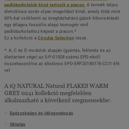
padlóburkolatok közé tartozik a piacon.
A termék teljes
életciklusa során olyan megoldást kínál, amely több mint
60%-kal csökkenti az üvegházhatású gázok kibocsátását
egy átlagos fosszilis alapú homogén vinil
padlóburkolathoz képest a piacon.*
Ez a kollekció a
Circular Selection
része.
*: A, C és D modulok alapján (gyártás, fektetés és az
élettartam vége) az S-P-01508 számú EPD-nkről
összehasonlítva az általános EPD-ERF20180176-CCI1-EN-
vel
A iQ NATURAL Natural FLAKES WARM
GREY 0241 kollekció megfelelően
alkalmazható a következő szegmensekbe:
Egészségügy és idősgondozás
Oktatás