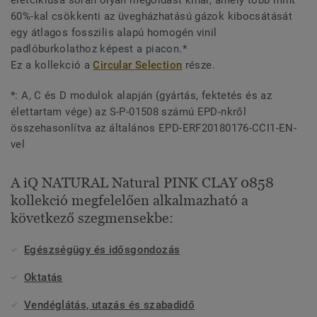
60%-kal csökkenti az üvegházhatású gázok kibocsátását
egy átlagos fosszilis alapú homogén vinil
padlóburkolathoz képest a piacon.*
Ez a kollekció a
Circular Selection
része.
*: A, C és D modulok alapján (gyártás, fektetés és az
élettartam vége) az S-P-01508 számú EPD-nkről
összehasonlítva az általános EPD-ERF20180176-CCI1-EN-
vel
A iQ NATURAL Natural PINK CLAY 0858
kollekció megfelelően alkalmazható a
következő szegmensekbe:
Egészségügy és idősgondozás
Oktatás
Vendéglátás, utazás és szabadidő