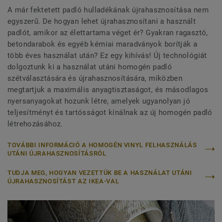
A már fektetett padló hulladékának újrahasznosítása nem
egyszerű. De hogyan lehet újrahasznosítani a használt
padlót, amikor az élettartama véget ér? Gyakran ragasztó,
betondarabok és egyéb kémiai maradványok borítják a
több éves használat után? Ez egy kihívás! Új technológiát
dolgoztunk ki a használat utáni homogén padló
szétválasztására és újrahasznosítására, miközben
megtartjuk a maximális anyagtisztaságot, és másodlagos
nyersanyagokat hozunk létre, amelyek ugyanolyan jó
teljesítményt és tartósságot kínálnak az új homogén padló
létrehozásához.
TOVÁBBI INFORMÁCIÓ A HOMOGÉN VINYL FELHASZNÁLÁS
UTÁNI ÚJRAHASZNOSÍTÁSRÓL
TUDJA MEG, HOGYAN VEZETTÜK BE A HASZNÁLAT UTÁNI
ÚJRAHASZNOSÍTÁST AZ IKEA-VAL