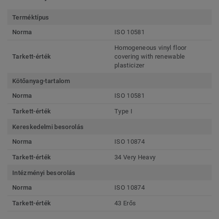
Terméktípus
Norma
ISO 10581
Homogeneous vinyl floor
Tarkett-érték
covering with renewable
plasticizer
Kötőanyag-tartalom
Norma
ISO 10581
Tarkett-érték
Type I
Kereskedelmi besorolás
Norma
ISO 10874
Tarkett-érték
34 Very Heavy
Intézményi besorolás
Norma
ISO 10874
Tarkett-érték
43 Erős