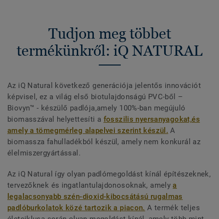
Tudjon meg többet
termékünkről: iQ NATURAL
Az iQ Natural következő generációja jelentős innovációt
képvisel, ez a világ első biotulajdonságú PVC-ből –
Biovyn™ - készülő padlója,amely 100%-ban megújuló
biomasszával helyettesíti a
fosszilis nyersanyagokat,és
amely a tömegmérleg alapelvei szerint készül.
A
biomassza fahulladékból készül, amely nem konkurál az
élelmiszergyártással.
Az iQ Natural így olyan padlómegoldást kínál építészeknek,
tervezőknek és ingatlantulajdonosoknak, amely
a
legalacsonyabb szén-dioxid-kibocsátású rugalmas
padlóburkolatok közé tartozik a piacon.
A termék teljes
életciklusa során olyan megoldást kínál, amely több mint