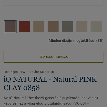
Minden dizájn megtekitése. (35)
HELYISÉG TERVEZŐ
Homogén PVC
|
Circular Selection
iQ NATURAL - Natural PINK
CLAY 0858
Az iQ Natural következő generációja jelentős innovációt
képvisel, ez a világ első biotulajdonságú PVC-ből –