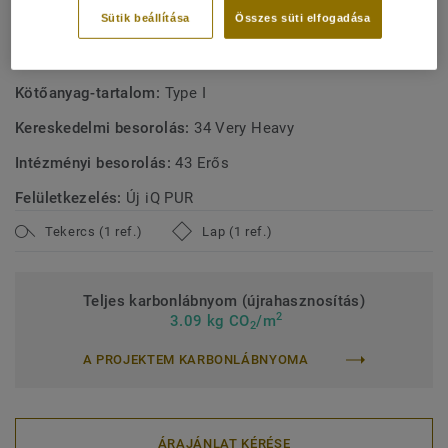
MŰSZAKI ÉS KÖRNYEZETVÉDELMI ELŐÍRÁSOK
Sütik beállítása
Összes süti elfogadása
Terméktípus:
Homogeneous vinyl floor covering with
renewable plasticizer
Kötőanyag-tartalom:
Type I
Kereskedelmi besorolás:
34 Very Heavy
Intézményi besorolás:
43 Erős
Felületkezelés:
Új iQ PUR
Tekercs (1 ref.)
Lap (1 ref.)
Teljes karbonlábnyom (újrahasznosítás)
2
3.09 kg CO
/m
2
A PROJEKTEM KARBONLÁBNYOMA
ÁRAJÁNLAT KÉRÉSE