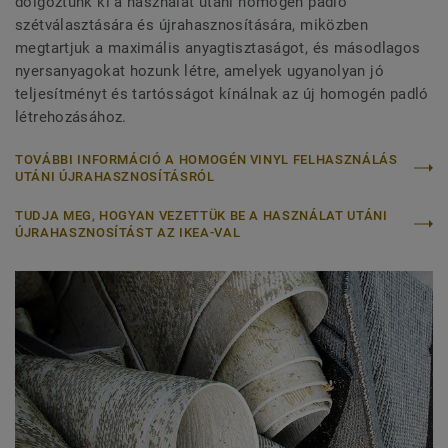
dolgoztunk ki a használat utáni homogén padló
szétválasztására és újrahasznosítására, miközben
megtartjuk a maximális anyagtisztaságot, és másodlagos
nyersanyagokat hozunk létre, amelyek ugyanolyan jó
teljesítményt és tartósságot kínálnak az új homogén padló
létrehozásához.
TOVÁBBI INFORMÁCIÓ A HOMOGÉN VINYL FELHASZNÁLÁS
UTÁNI ÚJRAHASZNOSÍTÁSRÓL
TUDJA MEG, HOGYAN VEZETTÜK BE A HASZNÁLAT UTÁNI
ÚJRAHASZNOSÍTÁST AZ IKEA-VAL