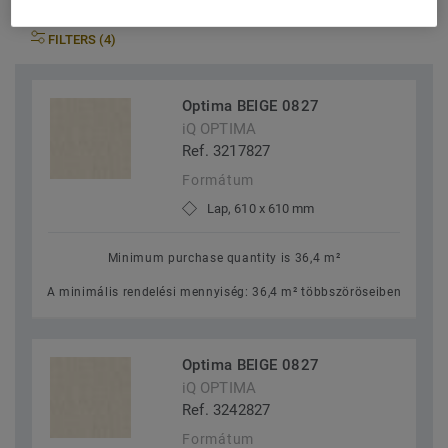
FILTERS (4)
Optima BEIGE 0827
iQ OPTIMA
Ref. 3217827
Formátum
Lap, 610 x 610 mm
Minimum purchase quantity is 36,4 m²
A minimális rendelési mennyiség: 36,4 m² többszöröseiben
Optima BEIGE 0827
iQ OPTIMA
Ref. 3242827
Formátum