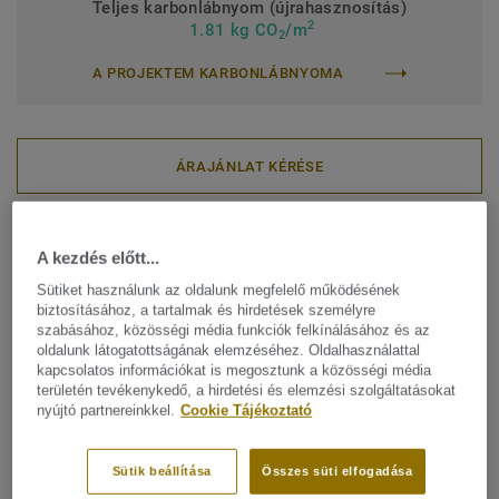
Teljes karbonlábnyom (újrahasznosítás)
2
1.81 kg CO
/m
2
A PROJEKTEM KARBONLÁBNYOMA
ÁRAJÁNLAT KÉRÉSE
Keresse meg értékesítési kapcsolattartóját
A kezdés előtt...
Sütiket használunk az oldalunk megfelelő működésének
biztosításához, a tartalmak és hirdetések személyre
szabásához, közösségi média funkciók felkínálásához és az
oldalunk látogatottságának elemzéséhez. Oldalhasználattal
Találja meg az igényeinek
kapcsolatos információkat is megosztunk a közösségi média
területén tevékenykedő, a hirdetési és elemzési szolgáltatásokat
megfelelő termékünket: iQ
nyújtó partnereinkkel.
Cookie Tájékoztató
OPTIMA
Sütik beállítása
Összes süti elfogadása