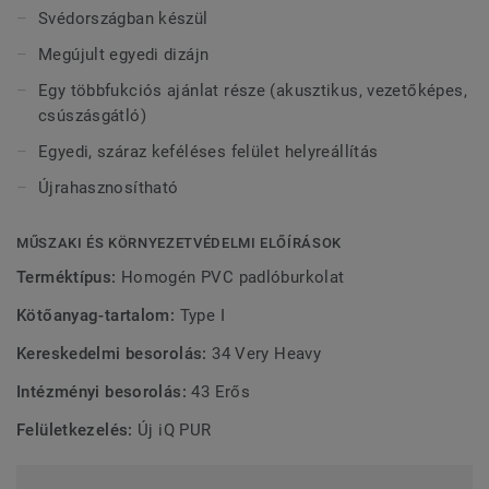
Svédországban készül
Az iQ Optima egyedülálló iQ száraz polírozású felület-
Megújult egyedi dizájn
helyreállításáról híres, mely karbantartási módszer
meghosszabbítja a termék élettartamát és verhetetlen
Egy többfukciós ajánlat része (akusztikus, vezetőképes,
tartósságot biztosít.
csúszásgátló)
Egyedi, száraz keféléses felület helyreállítás
Kifejezetten az iQ Granit és iQ termékeinkkel való
színkombinációra tervezték. Kiváló kollekció, az iQ Optima
Újrahasznosítható
Acoustic változatban is kapható mind az 55 színben, és
párosítható iQ műszaki termékcsaládunkkal, amelyek
MŰSZAKI ÉS KÖRNYEZETVÉDELMI ELŐÍRÁSOK
csúszásgátló, statikus vezető és disszipatív
Terméktípus:
Homogén PVC padlóburkolat
tulajdonságokkal rendelkeznek.
Kötőanyag-tartalom:
Type I
Svédországban gyártva. , a termékcsalád világszerte
elismert fenntartható teljesítményéről, felelős anyagokból
Kereskedelmi besorolás:
34 Very Heavy
készült, és a ReStart® programunkkal újrahasznosítható.
Intézményi besorolás:
43 Erős
Felületkezelés:
Új iQ PUR