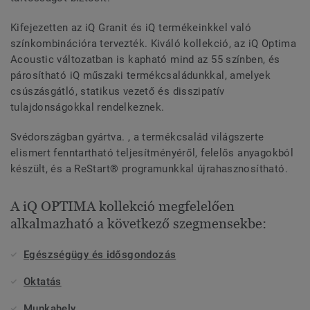
Kifejezetten az iQ Granit és iQ termékeinkkel való
színkombinációra tervezték. Kiváló kollekció, az iQ Optima
Acoustic változatban is kapható mind az 55 színben, és
párosítható iQ műszaki termékcsaládunkkal, amelyek
csúszásgátló, statikus vezető és disszipatív
tulajdonságokkal rendelkeznek.
Svédországban gyártva. , a termékcsalád világszerte
elismert fenntartható teljesítményéről, felelős anyagokból
készült, és a ReStart® programunkkal újrahasznosítható.
A iQ OPTIMA kollekció megfelelően
alkalmazható a következő szegmensekbe:
Egészségügy és idősgondozás
Oktatás
Munkahely