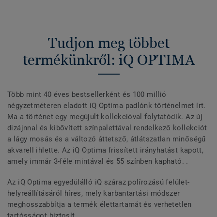
Tudjon meg többet
termékünkről: iQ OPTIMA
Több mint 40 éves bestsellerként és 100 millió
négyzetméteren eladott iQ Optima padlónk történelmet írt.
Ma a történet egy megújult kollekcióval folytatódik. Az új
dizájnnal és kibővített színpalettával rendelkező kollekciót
a lágy mosás és a változó áttetsző, átlátszatlan minőségű
akvarell ihlette. Az iQ Optima frissített irányhatást kapott,
amely immár 3-féle mintával és 55 színben kapható. .
Az iQ Optima egyedülálló iQ száraz polírozású felület-
helyreállításáról híres, mely karbantartási módszer
meghosszabbítja a termék élettartamát és verhetetlen
tartósságot biztosít.