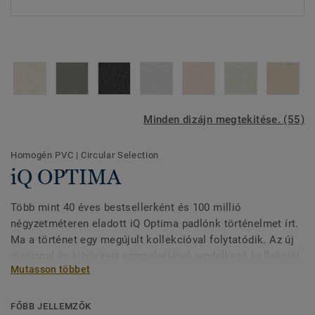
Minden dizájn megtekitése. (55)
Homogén PVC
|
Circular Selection
iQ OPTIMA
Több mint 40 éves bestsellerként és 100 millió
négyzetméteren eladott iQ Optima padlónk történelmet írt.
Ma a történet egy megújult kollekcióval folytatódik. Az új
dizájnnal és kibővített színpalettával rendelkező kollekciót
Mutasson többet
a lágy mosás és a változó áttetsző, átlátszatlan minőségű
akvarell ihlette. Az iQ Optima frissített irányhatást kapott,
amely immár 3-féle mintával és 55 színben kapható. .
FŐBB JELLEMZŐK