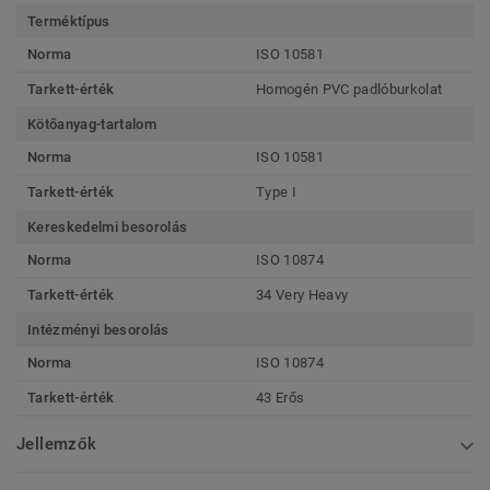
Terméktípus
Norma
ISO 10581
Tarkett-érték
Homogén PVC padlóburkolat
Kötőanyag-tartalom
Norma
ISO 10581
Tarkett-érték
Type I
Kereskedelmi besorolás
Norma
ISO 10874
Tarkett-érték
34 Very Heavy
Intézményi besorolás
Norma
ISO 10874
Tarkett-érték
43 Erős
Jellemzők