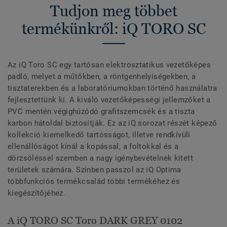
Tudjon meg többet
termékünkről: iQ TORO SC
Az iQ Toro SC egy tartósan elektrosztatikus vezetőképes
padló, melyet a műtőkben, a röntgenhelyiségekben, a
tisztaterekben és a laboratóriumokban történő használatra
fejlesztettünk ki. A kiváló vezetőképességi jellemzőket a
PVC mentén végighúzódó grafitszemcsék és a tiszta
karbon hátoldal biztosítják. Ez az iQ sorozat részét képező
kollekció kiemelkedő tartósságot, illetve rendkívüli
ellenállóságot kínál a kopással, a foltokkal és a
dörzsöléssel szemben a nagy igénybevételnek kitett
területek számára. Színben passzol az iQ Optima
többfunkciós termékcsalád többi termékéhez és
kiegészítőjéhez.
A iQ TORO SC Toro DARK GREY 0102