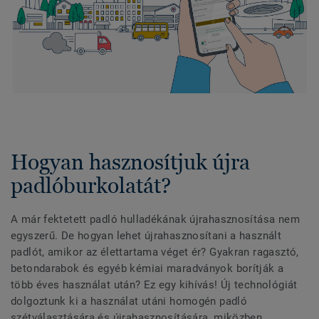
Hogyan hasznosítjuk újra
padlóburkolatát?
A már fektetett padló hulladékának újrahasznosítása nem
egyszerű. De hogyan lehet újrahasznosítani a használt
padlót, amikor az élettartama véget ér? Gyakran ragasztó,
betondarabok és egyéb kémiai maradványok borítják a
több éves használat után? Ez egy kihívás! Új technológiát
dolgoztunk ki a használat utáni homogén padló
szétválasztására és újrahasznosítására, miközben