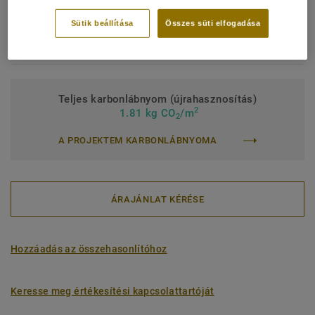
Intézményi besorolás:
43 Erős
Sütik beállítása
Összes süti elfogadása
Felületkezelés:
Új iQ PUR
Tekercs (1 ref.)
Lap (1 ref.)
Teljes karbonlábnyom (újrahasznosítás)
2
1.81 kg CO
/m
2
A PROJEKTEM KARBONLÁBNYOMA
ÁRAJÁNLAT KÉRÉSE
Hozzáadás az összehasonlítóhoz
Keresse meg értékesítési kapcsolattartóját