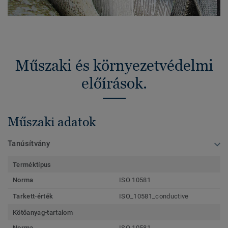
Műszaki és környezetvédelmi
előírások.
Műszaki adatok
Tanúsítvány
Terméktípus
Norma
ISO 10581
Tarkett-érték
ISO_10581_conductive
Kötőanyag-tartalom
Norma
ISO 10581