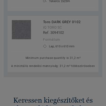
Tekercs 2x23m
Toro DARK GREY 0102
iQ TORO SC
Ref. 3094102
Formátum
Lap, 610 x 610 mm
Minimum purchase quantity is 31,2 m²
A minimális rendelési mennyiség: 31,2 m² többszöröseiben
Keressen kiegészítőket és