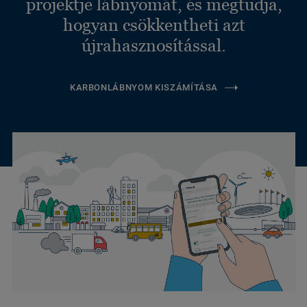
projektje lábnyomát, és megtudja,
hogyan csökkentheti azt
újrahasznosítással.
KARBONLÁBNYOM KISZÁMÍTÁSA