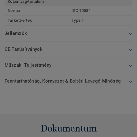
Kötőanyag-tartalom
Norma
ISO 10582
Tarkett-érték
Type I
Jellemzők
CE Tanúsítványok
Műszaki Teljesítmény
Fenntarthatóság, Környezet & Beltéri Levegő Minőség
Dokumentum