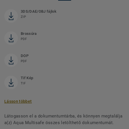
3DS/DAE/OBJ fájlok
ZIP
Brossúra
PDF
DOP
PDF
Tif Kép
TIF
Lásson többet
Látogasson el a dokumentumtárba, és könnyen megtalálja
a(z) Aqua Multisafe összes letölthető dokumentumát.