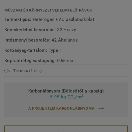
MŰSZAKI ÉS KÖRNYEZETVÉDELMI ELŐÍRÁSOK
Terméktípus:
Heterogén PVC padlóburkolat
Kereskedelmi besorolás:
33 Heavy
Intézményi besorolás:
42 Általános
Kötőanyag-tartalom:
Type I
Koptatóréteg vastagság:
0,55 mm
Tekercs (1 ref.)
Karbonlábnyom (Bölcsőtől a kapuig)
2
5.95 kg CO
/m
2
A PROJEKTEM KARBONLÁBNYOMA