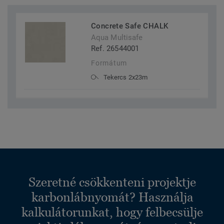
Concrete Safe CHALK
Aqua Multisafe
Ref. 26544001
Formátum
Tekercs 2x23m
Szeretné csökkenteni projektje
karbonlábnyomát? Használja
kalkulátorunkat, hogy felbecsülje