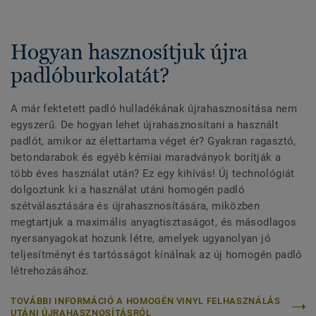
Hogyan hasznosítjuk újra
padlóburkolatát?
A már fektetett padló hulladékának újrahasznosítása nem
egyszerű. De hogyan lehet újrahasznosítani a használt
padlót, amikor az élettartama véget ér? Gyakran ragasztó,
betondarabok és egyéb kémiai maradványok borítják a
több éves használat után? Ez egy kihívás! Új technológiát
dolgoztunk ki a használat utáni homogén padló
szétválasztására és újrahasznosítására, miközben
megtartjuk a maximális anyagtisztaságot, és másodlagos
nyersanyagokat hozunk létre, amelyek ugyanolyan jó
teljesítményt és tartósságot kínálnak az új homogén padló
létrehozásához.
TOVÁBBI INFORMÁCIÓ A HOMOGÉN VINYL FELHASZNÁLÁS
UTÁNI ÚJRAHASZNOSÍTÁSRÓL