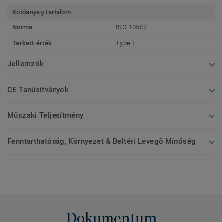
Kötőanyag-tartalom
Norma
ISO 10582
Tarkett-érték
Type I
Jellemzők
CE Tanúsítványok
Műszaki Teljesítmény
Fenntarthatóság, Környezet & Beltéri Levegő Minőség
Dokumentum