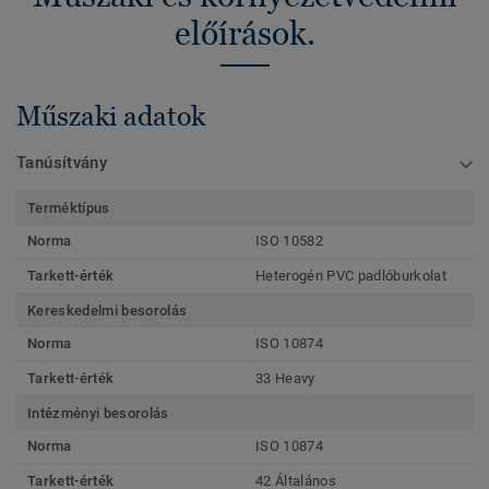
előírások.
Műszaki adatok
Tanúsítvány
Terméktípus
Norma
ISO 10582
Tarkett-érték
Heterogén PVC padlóburkolat
Kereskedelmi besorolás
Norma
ISO 10874
Tarkett-érték
33 Heavy
Intézményi besorolás
Norma
ISO 10874
Tarkett-érték
42 Általános