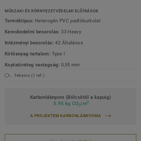
MŰSZAKI ÉS KÖRNYEZETVÉDELMI ELŐÍRÁSOK
Terméktípus:
Heterogén PVC padlóburkolat
Kereskedelmi besorolás:
33 Heavy
Intézményi besorolás:
42 Általános
Kötőanyag-tartalom:
Type I
Koptatóréteg vastagság:
0,55 mm
Tekercs (1 ref.)
Karbonlábnyom (Bölcsőtől a kapuig)
2
5.95 kg CO
/m
2
A PROJEKTEM KARBONLÁBNYOMA