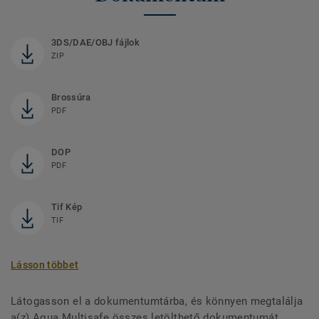
3DS/DAE/OBJ fájlok
ZIP
Brossúra
PDF
DOP
PDF
Tif Kép
TIF
Lásson többet
Látogasson el a dokumentumtárba, és könnyen megtalálja
a(z) Aqua Multisafe összes letölthető dokumentumát.