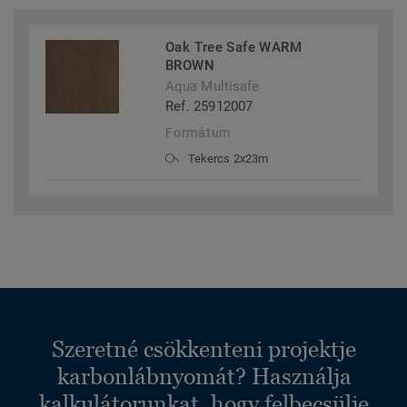
Oak Tree Safe WARM
BROWN
Aqua Multisafe
Ref. 25912007
Formátum
Tekercs 2x23m
Szeretné csökkenteni projektje
karbonlábnyomát? Használja
kalkulátorunkat, hogy felbecsülje