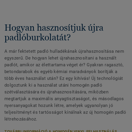
Hogyan hasznosítjuk újra
padlóburkolatát?
A már fektetett padló hulladékának újrahasznosítása nem
egyszerű. De hogyan lehet újrahasznosítani a használt
padlót, amikor az élettartama véget ér? Gyakran ragasztó,
betondarabok és egyéb kémiai maradványok borítják a
több éves használat után? Ez egy kihívás! Új technológiát
dolgoztunk ki a használat utáni homogén padló
szétválasztására és újrahasznosítására, miközben
megtartjuk a maximális anyagtisztaságot, és másodlagos
nyersanyagokat hozunk létre, amelyek ugyanolyan jó
teljesítményt és tartósságot kínálnak az új homogén padló
létrehozásához.
TOVÁBBI INFORMÁCIÓ A HOMOGÉN VINYL FELHASZNÁLÁS