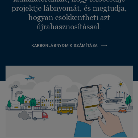
projektje lábnyomát, és megtudja,
hogyan csökkentheti azt
újrahasznosítással.
KARBONLÁBNYOM KISZÁMÍTÁSA