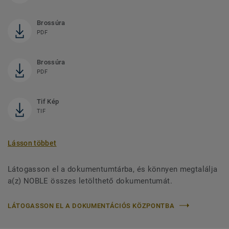
Brossúra
PDF
Brossúra
PDF
Tif Kép
TIF
Lásson többet
Látogasson el a dokumentumtárba, és könnyen megtalálja
a(z) NOBLE összes letölthető dokumentumát.
LÁTOGASSON EL A DOKUMENTÁCIÓS KÖZPONTBA