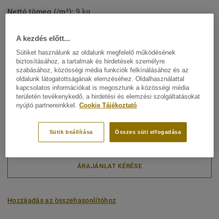
Nettó tömeg (/m²):
9 kg
Karakter:
Nyugodt
A kezdés előtt...
Latin név:
Quercus Robur & Quercus Petraea
Sütiket használunk az oldalunk megfelelő működésének
biztosításához, a tartalmak és hirdetések személyre
Palló (1 ref.)
szabásához, közösségi média funkciók felkínálásához és az
oldalunk látogatottságának elemzéséhez. Oldalhasználattal
kapcsolatos információkat is megosztunk a közösségi média
Karbonlábnyom (Bölcsőtől a kapuig)
területén tevékenykedő, a hirdetési és elemzési szolgáltatásokat
2
-3.11 kg CO
/m
nyújtó partnereinkkel.
Cookie Tájékoztató
2
A PROJEKTEM KARBONLÁBNYOMA
Sütik beállítása
Összes süti elfogadása
ÁRAJÁNLAT KÉRÉSE
Hozzáadás az összehasonlítóhoz