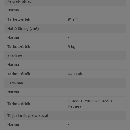
Felület/raklap
Norma
-
Tarkett-érték
91 m²
Nettó tömeg (/m²)
Norma
-
Tarkett-érték
9 kg
Karakter
Norma
-
Tarkett-érték
Nyugodt
Latin név
Norma
-
Quercus Robur & Quercus
Tarkett-érték
Petraea
Teljesítménynyilatkozat
Norma
-