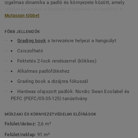
izgalmas dinamika a padló és környezete között, amely
időtlen és egyben a legújabb trendeknek is megfelel. A
Mutasson többet
Noble kollekció klasszikus kosárfonatot, valamint kis- és
nagy blokkokat tartalmaz, amelyeket hardwax olajjal vagy
lakkal kezeltek. A padlók többsége kefélt felületű, hogy
FŐBB JELLEMZŐK
tovább kiemelje a minta látványát. A Grace kollekciónkban
Grading book
a tervezésre helyezi a hangsúlyt
szintén fellelhető kosárfonás mintázat.
Csiszolható
Fektetés 2-lock rendszerrel (klikkes)
Alkalmas padlófűtéshez
Grading book a dizájnra fókuszál
Hardwax olajozott padlók: Nordic Swan Ecolabel és
PEFC (PEFC/05-35-125) tanúsítvány
MŰSZAKI ÉS KÖRNYEZETVÉDELMI ELŐÍRÁSOK
Felület/doboz:
2,6 m²
Felület/raklap:
91 m²