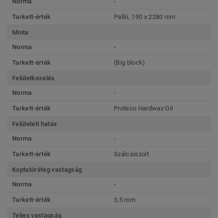
Norma
-
Tarkett-érték
Palló, 190 x 2280 mm
Minta
Norma
-
Tarkett-érték
(Big block)
Felületkezelés
Norma
-
Tarkett-érték
Proteco Hardwax Oil
Felületeti hatás
Norma
-
Tarkett-érték
Szálcsiszolt
Koptatóréteg vastagság
Norma
-
Tarkett-érték
3,5 mm
Teljes vastagság