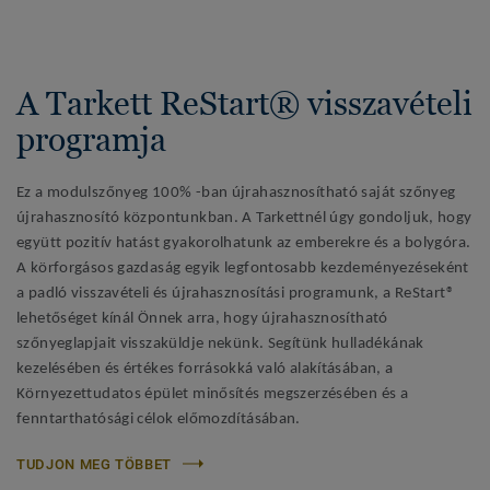
A Tarkett ReStart® visszavételi
programja
Ez a modulszőnyeg 100% -ban újrahasznosítható saját szőnyeg
újrahasznosító központunkban. A Tarkettnél úgy gondoljuk, hogy
együtt pozitív hatást gyakorolhatunk az emberekre és a bolygóra.
A körforgásos gazdaság egyik legfontosabb kezdeményezéseként
a padló visszavételi és újrahasznosítási programunk, a ReStart®
lehetőséget kínál Önnek arra, hogy újrahasznosítható
szőnyeglapjait visszaküldje nekünk. Segítünk hulladékának
kezelésében és értékes forrásokká való alakításában, a
Környezettudatos épület minősítés megszerzésében és a
fenntarthatósági célok előmozdításában.
TUDJON MEG TÖBBET