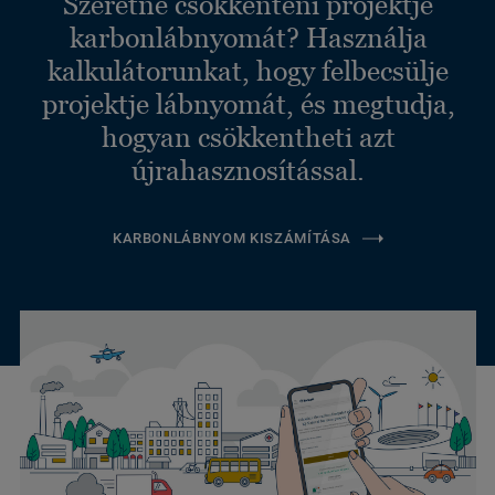
Szeretné csökkenteni projektje
karbonlábnyomát? Használja
kalkulátorunkat, hogy felbecsülje
projektje lábnyomát, és megtudja,
hogyan csökkentheti azt
újrahasznosítással.
KARBONLÁBNYOM KISZÁMÍTÁSA