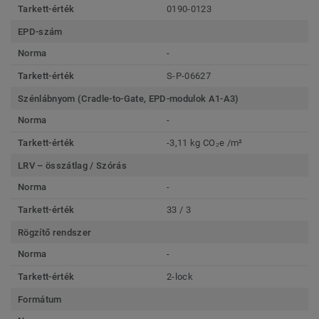
Tarkett-érték
0190-0123
EPD-szám
Norma
-
Tarkett-érték
S-P-06627
Szénlábnyom (Cradle-to-Gate, EPD-modulok A1-A3)
Norma
-
Tarkett-érték
-3,11 kg CO₂e /m²
LRV – összátlag / Szórás
Norma
-
Tarkett-érték
33 / 3
Rögzítő rendszer
Norma
-
Tarkett-érték
2-lock
Formátum