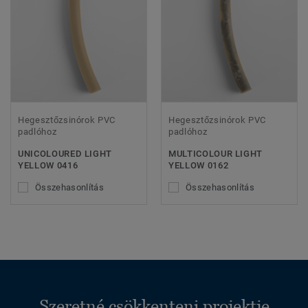
Hegesztőzsinórok PVC
Hegesztőzsinórok PVC
padlóhoz
padlóhoz
UNICOLOURED LIGHT
MULTICOLOUR LIGHT
YELLOW 0416
YELLOW 0162
Összehasonlítás
Összehasonlítás
Szeretné csökkenteni projektje