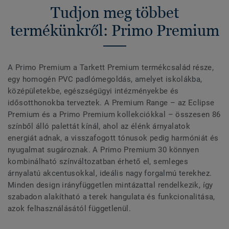
Tudjon meg többet
termékünkről: Primo Premium
A Primo Premium a Tarkett Premium termékcsalád része,
egy homogén PVC padlómegoldás, amelyet iskolákba,
középületekbe, egészségügyi intézményekbe és
idősotthonokba terveztek. A Premium Range – az Eclipse
Premium és a Primo Premium kollekciókkal – összesen 86
színből álló palettát kínál, ahol az élénk árnyalatok
energiát adnak, a visszafogott tónusok pedig harmóniát és
nyugalmat sugároznak. A Primo Premium 30 könnyen
kombinálható színváltozatban érhető el, semleges
árnyalatú akcentusokkal, ideális nagy forgalmú terekhez.
Minden design irányfüggetlen mintázattal rendelkezik, így
szabadon alakítható a terek hangulata és funkcionalitása,
azok felhasználásától függetlenül.