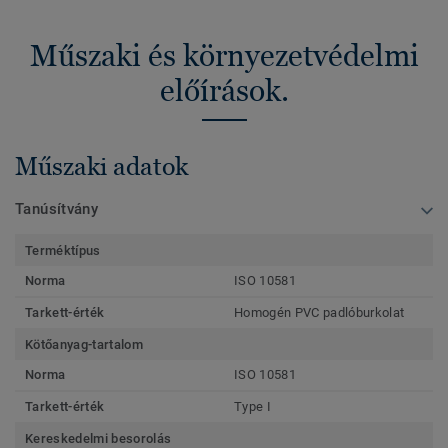
Műszaki és környezetvédelmi
előírások.
Műszaki adatok
Tanúsítvány
Terméktípus
Norma
ISO 10581
Tarkett-érték
Homogén PVC padlóburkolat
Kötőanyag-tartalom
Norma
ISO 10581
Tarkett-érték
Type I
Kereskedelmi besorolás