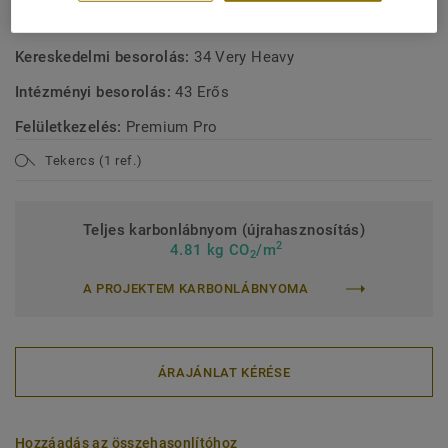
Kötőanyag-tartalom:
Type I
Kereskedelmi besorolás:
34 Very Heavy
Intézményi besorolás:
43 Erős
Felületkezelés:
Premium Pro
Tekercs (1 ref.)
Teljes karbonlábnyom (újrahasznosítás)
2
4.81 kg CO
/m
2
A PROJEKTEM KARBONLÁBNYOMA
ÁRAJÁNLAT KÉRÉSE
Hozzáadás az összehasonlítóhoz