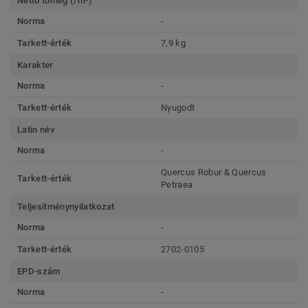
Nettó tömeg (/m²)
Norma
-
Tarkett-érték
7,9 kg
Karakter
Norma
-
Tarkett-érték
Nyugodt
Latin név
Norma
-
Quercus Robur & Quercus
Tarkett-érték
Petraea
Teljesítménynyilatkozat
Norma
-
Tarkett-érték
2702-0105
EPD-szám
Norma
-