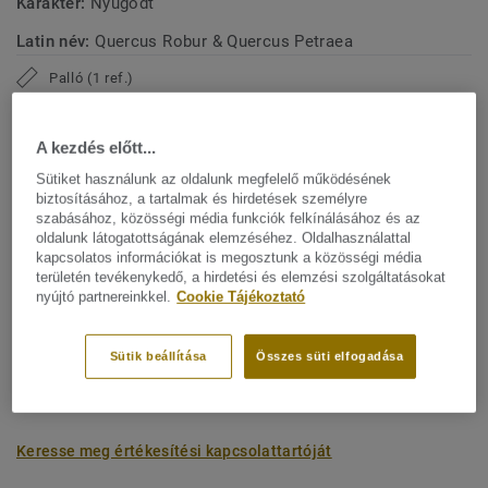
Karakter:
Nyugodt
Latin név:
Quercus Robur & Quercus Petraea
Palló (1 ref.)
A kezdés előtt...
Karbonlábnyom (Bölcsőtől a kapuig)
2
-4.09 kg CO
/m
Sütiket használunk az oldalunk megfelelő működésének
2
biztosításához, a tartalmak és hirdetések személyre
A PROJEKTEM KARBONLÁBNYOMA
szabásához, közösségi média funkciók felkínálásához és az
oldalunk látogatottságának elemzéséhez. Oldalhasználattal
kapcsolatos információkat is megosztunk a közösségi média
területén tevékenykedő, a hirdetési és elemzési szolgáltatásokat
nyújtó partnereinkkel.
Cookie Tájékoztató
ÁRAJÁNLAT KÉRÉSE
Sütik beállítása
Összes süti elfogadása
Hozzáadás az összehasonlítóhoz
Keresse meg értékesítési kapcsolattartóját