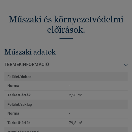
Műszaki és környezetvédelmi
előírások.
Műszaki adatok
TERMÉKINFORMÁCIÓ
Felület/doboz
Norma
-
Tarkett-érték
2,28 m²
Felület/raklap
Norma
-
Tarkett-érték
79,8 m²