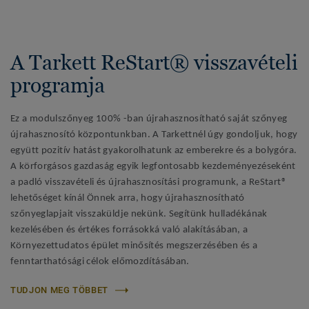
A Tarkett ReStart® visszavételi
programja
Ez a modulszőnyeg 100% -ban újrahasznosítható saját szőnyeg
újrahasznosító központunkban. A Tarkettnél úgy gondoljuk, hogy
együtt pozitív hatást gyakorolhatunk az emberekre és a bolygóra.
A körforgásos gazdaság egyik legfontosabb kezdeményezéseként
a padló visszavételi és újrahasznosítási programunk, a ReStart®
lehetőséget kínál Önnek arra, hogy újrahasznosítható
szőnyeglapjait visszaküldje nekünk. Segítünk hulladékának
kezelésében és értékes forrásokká való alakításában, a
Környezettudatos épület minősítés megszerzésében és a
fenntarthatósági célok előmozdításában.
TUDJON MEG TÖBBET