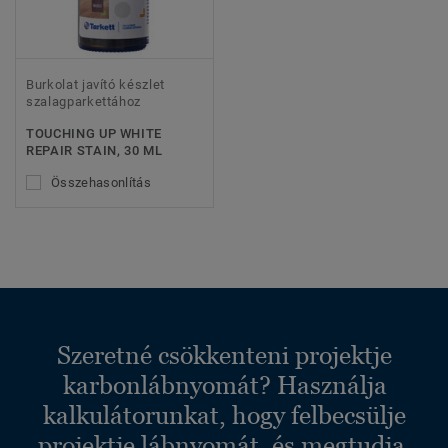
Burkolat javító készlet
szalagparkettához
TOUCHING UP WHITE
REPAIR STAIN, 30 ML
Összehasonlítás
Szeretné csökkenteni projektje
karbonlábnyomát? Használja
kalkulátorunkat, hogy felbecsülje
projektje lábnyomát, és megtudja,