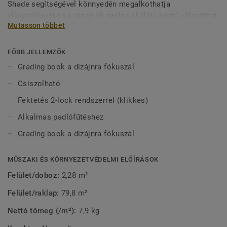
Shade segítségével könnyedén megalkothatja
elképzeléseit és a dizájnok széles skálája közül választhat.
Mutasson többet
Fedezze fel a kollekciót és annak hangulatát, hogy
megtudd, miként emelheti ki a legjobbat a belső tér
dekorációjában.
FŐBB JELLEMZŐK
Grading book a dizájnra fókuszál
Csiszolható
Fektetés 2-lock rendszerrel (klikkes)
Alkalmas padlófűtéshez
Grading book a dizájnra fókuszál
MŰSZAKI ÉS KÖRNYEZETVÉDELMI ELŐÍRÁSOK
Felület/doboz:
2,28 m²
Felület/raklap:
79,8 m²
Nettó tömeg (/m²):
7,9 kg