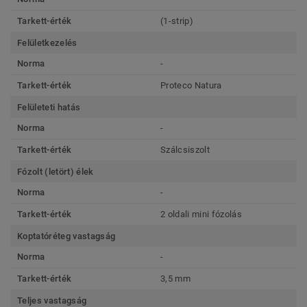
Tarkett-érték
(1-strip)
Felületkezelés
Norma
-
Tarkett-érték
Proteco Natura
Felületeti hatás
Norma
-
Tarkett-érték
Szálcsiszolt
Fózolt (letört) élek
Norma
-
Tarkett-érték
2 oldali mini fózolás
Koptatóréteg vastagság
Norma
-
Tarkett-érték
3,5 mm
Teljes vastagság