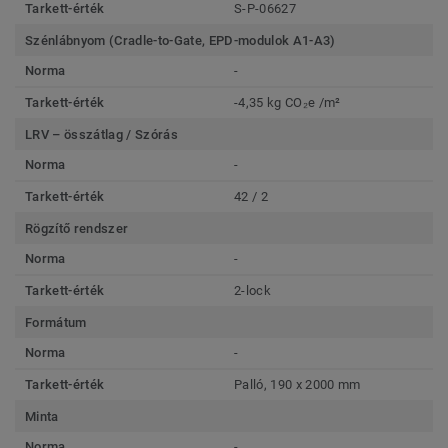
Tarkett-érték
S-P-06627
Szénlábnyom (Cradle-to-Gate, EPD-modulok A1-A3)
Norma
-
Tarkett-érték
-4,35 kg CO₂e /m²
LRV – összátlag / Szórás
Norma
-
Tarkett-érték
42 / 2
Rögzítő rendszer
Norma
-
Tarkett-érték
2-lock
Formátum
Norma
-
Tarkett-érték
Palló, 190 x 2000 mm
Minta
Norma
-