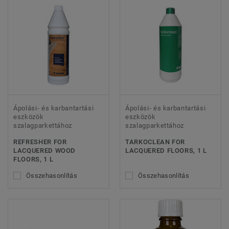
Ápolási- és karbantartási
Ápolási- és karbantartási
eszközök
eszközök
szalagparkettához
szalagparkettához
REFRESHER FOR
TARKOCLEAN FOR
LACQUERED WOOD
LACQUERED FLOORS, 1 L
FLOORS, 1 L
Összehasonlítás
Összehasonlítás