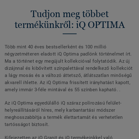
Tudjon meg többet
termékünkről: iQ OPTIMA
Több mint 40 éves bestsellerként és 100 millió
négyzetméteren eladott iQ Optima padlónk történelmet írt.
Ma a történet egy megújult kollekcióval folytatódik. Az új
dizájnnal és kibővített színpalettával rendelkező kollekciót
a lágy mosás és a változó áttetsző, átlátszatlan minőségű
akvarell ihlette. Az iQ Optima frissített irányhatást kapott,
amely immár 3-féle mintával és 55 színben kapható. .
Az iQ Optima egyedülálló iQ száraz polírozású felület-
helyreállításáról híres, mely karbantartási módszer
meghosszabbítja a termék élettartamát és verhetetlen
tartósságot biztosít.
Kifejezetten az iQ Granit és iQ termékeinkkel való