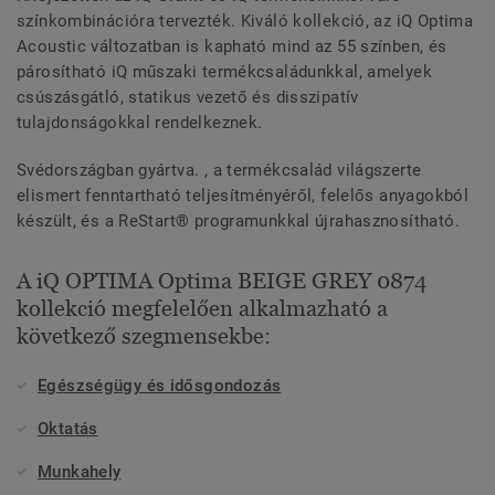
színkombinációra tervezték. Kiváló kollekció, az iQ Optima
Acoustic változatban is kapható mind az 55 színben, és
párosítható iQ műszaki termékcsaládunkkal, amelyek
csúszásgátló, statikus vezető és disszipatív
tulajdonságokkal rendelkeznek.
Svédországban gyártva. , a termékcsalád világszerte
elismert fenntartható teljesítményéről, felelős anyagokból
készült, és a ReStart® programunkkal újrahasznosítható.
A iQ OPTIMA Optima BEIGE GREY 0874
kollekció megfelelően alkalmazható a
következő szegmensekbe:
Egészségügy és idősgondozás
Oktatás
Munkahely