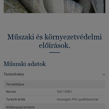
Műszaki és környezetvédelmi
előírások.
Műszaki adatok
Tanúsítvány
Terméktípus
Norma
ISO 10581
Tarkett-érték
Homogén PVC padlóburkolat
Kötőanyag-tartalom