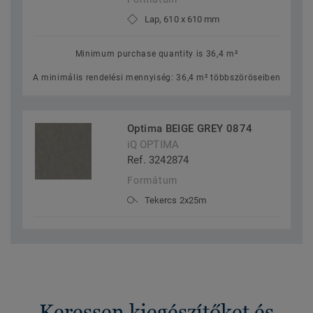
Lap, 610 x 610 mm
Minimum purchase quantity is 36,4 m²
A minimális rendelési mennyiség: 36,4 m² többszöröseiben
Optima BEIGE GREY 0874
iQ OPTIMA
Ref. 3242874
Formátum
Tekercs 2x25m
Keressen kiegészítőket és