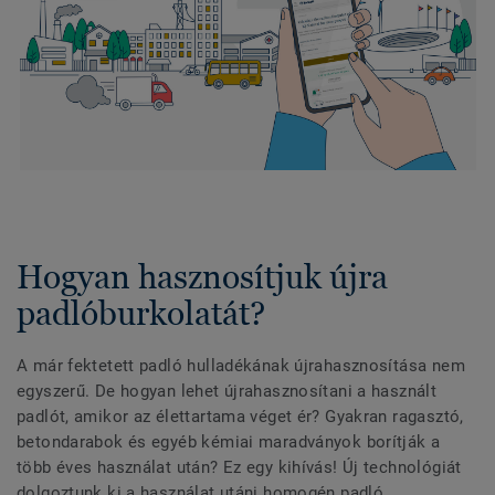
Hogyan hasznosítjuk újra
padlóburkolatát?
A már fektetett padló hulladékának újrahasznosítása nem
egyszerű. De hogyan lehet újrahasznosítani a használt
padlót, amikor az élettartama véget ér? Gyakran ragasztó,
betondarabok és egyéb kémiai maradványok borítják a
több éves használat után? Ez egy kihívás! Új technológiát
dolgoztunk ki a használat utáni homogén padló