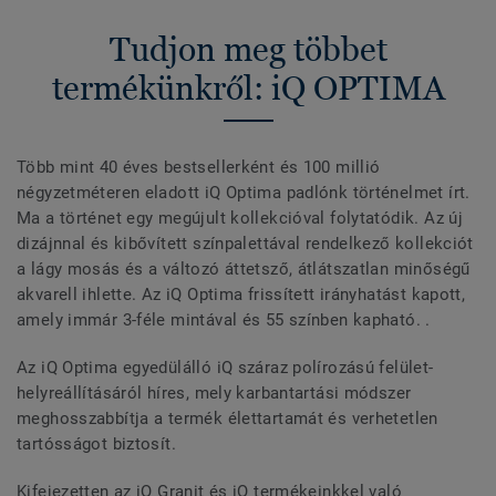
Tudjon meg többet
termékünkről: iQ OPTIMA
Több mint 40 éves bestsellerként és 100 millió
négyzetméteren eladott iQ Optima padlónk történelmet írt.
Ma a történet egy megújult kollekcióval folytatódik. Az új
dizájnnal és kibővített színpalettával rendelkező kollekciót
a lágy mosás és a változó áttetsző, átlátszatlan minőségű
akvarell ihlette. Az iQ Optima frissített irányhatást kapott,
amely immár 3-féle mintával és 55 színben kapható. .
Az iQ Optima egyedülálló iQ száraz polírozású felület-
helyreállításáról híres, mely karbantartási módszer
meghosszabbítja a termék élettartamát és verhetetlen
tartósságot biztosít.
Kifejezetten az iQ Granit és iQ termékeinkkel való