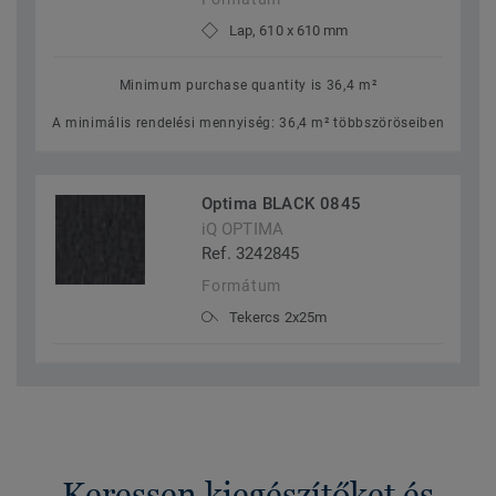
Lap, 610 x 610 mm
Minimum purchase quantity is 36,4 m²
A minimális rendelési mennyiség: 36,4 m² többszöröseiben
Optima BLACK 0845
iQ OPTIMA
Ref. 3242845
Formátum
Tekercs 2x25m
Keressen kiegészítőket és