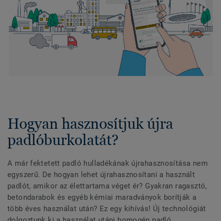
Hogyan hasznosítjuk újra
padlóburkolatát?
A már fektetett padló hulladékának újrahasznosítása nem
egyszerű. De hogyan lehet újrahasznosítani a használt
padlót, amikor az élettartama véget ér? Gyakran ragasztó,
betondarabok és egyéb kémiai maradványok borítják a
több éves használat után? Ez egy kihívás! Új technológiát
dolgoztunk ki a használat utáni homogén padló