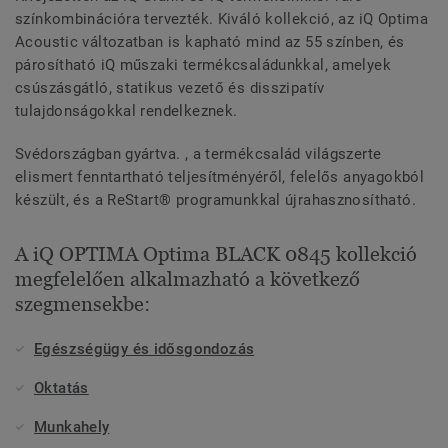
színkombinációra tervezték. Kiváló kollekció, az iQ Optima
Acoustic változatban is kapható mind az 55 színben, és
párosítható iQ műszaki termékcsaládunkkal, amelyek
csúszásgátló, statikus vezető és disszipatív
tulajdonságokkal rendelkeznek.
Svédországban gyártva. , a termékcsalád világszerte
elismert fenntartható teljesítményéről, felelős anyagokból
készült, és a ReStart® programunkkal újrahasznosítható.
A iQ OPTIMA Optima BLACK 0845 kollekció
megfelelően alkalmazható a következő
szegmensekbe:
Egészségügy és idősgondozás
Oktatás
Munkahely