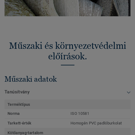
Műszaki és környezetvédelmi
előírások.
Műszaki adatok
Tanúsítvány
Terméktípus
Norma
ISO 10581
Tarkett-érték
Homogén PVC padlóburkolat
Kötőanyag-tartalom