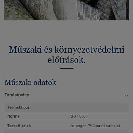
Műszaki és környezetvédelmi
előírások.
Műszaki adatok
Tanúsítvány
Terméktípus
Norma
ISO 10581
Tarkett-érték
Homogén PVC padlóburkolat