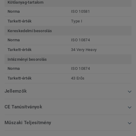
Kötőanyag-tartalom
Norma
ISO 10581
Tarkett-érték
Type I
Kereskedelmi besorolás
Norma
ISO 10874
Tarkett-érték
34 Very Heavy
Intézményi besorolás
Norma
ISO 10874
Tarkett-érték
43 Erős
Jellemzők
CE Tanúsítványok
Műszaki Teljesítmény