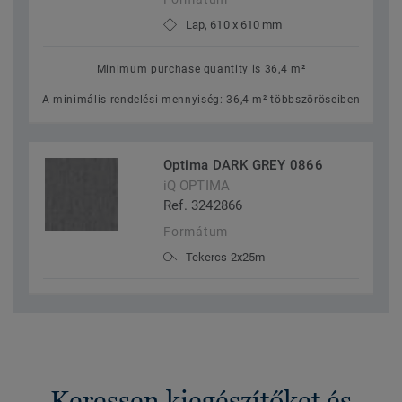
Lap, 610 x 610 mm
Minimum purchase quantity is 36,4 m²
A minimális rendelési mennyiség: 36,4 m² többszöröseiben
Optima DARK GREY 0866
iQ OPTIMA
Ref. 3242866
Formátum
Tekercs 2x25m
Keressen kiegészítőket és