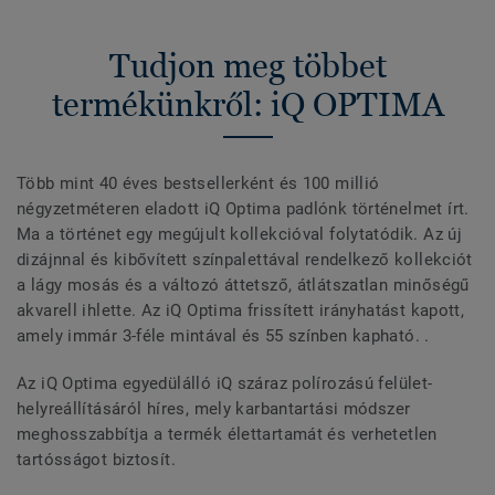
Tudjon meg többet
termékünkről: iQ OPTIMA
Több mint 40 éves bestsellerként és 100 millió
négyzetméteren eladott iQ Optima padlónk történelmet írt.
Ma a történet egy megújult kollekcióval folytatódik. Az új
dizájnnal és kibővített színpalettával rendelkező kollekciót
a lágy mosás és a változó áttetsző, átlátszatlan minőségű
akvarell ihlette. Az iQ Optima frissített irányhatást kapott,
amely immár 3-féle mintával és 55 színben kapható. .
Az iQ Optima egyedülálló iQ száraz polírozású felület-
helyreállításáról híres, mely karbantartási módszer
meghosszabbítja a termék élettartamát és verhetetlen
tartósságot biztosít.