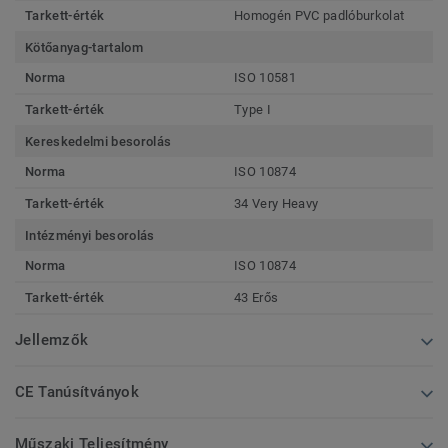
Tarkett-érték
Homogén PVC padlóburkolat
Kötőanyag-tartalom
Norma
ISO 10581
Tarkett-érték
Type I
Kereskedelmi besorolás
Norma
ISO 10874
Tarkett-érték
34 Very Heavy
Intézményi besorolás
Norma
ISO 10874
Tarkett-érték
43 Erős
Jellemzők
CE Tanúsítványok
Műszaki Teljesítmény