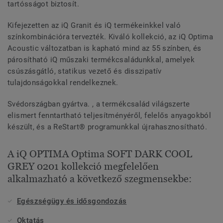
tartósságot biztosít.
Kifejezetten az iQ Granit és iQ termékeinkkel való
színkombinációra tervezték. Kiváló kollekció, az iQ Optima
Acoustic változatban is kapható mind az 55 színben, és
párosítható iQ műszaki termékcsaládunkkal, amelyek
csúszásgátló, statikus vezető és disszipatív
tulajdonságokkal rendelkeznek.
Svédországban gyártva. , a termékcsalád világszerte
elismert fenntartható teljesítményéről, felelős anyagokból
készült, és a ReStart® programunkkal újrahasznosítható.
A iQ OPTIMA Optima SOFT DARK COOL
GREY 0201 kollekció megfelelően
alkalmazható a következő szegmensekbe:
Egészségügy és idősgondozás
Oktatás