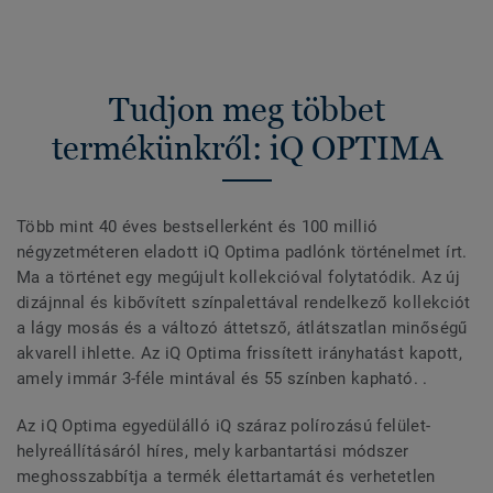
Tudjon meg többet
termékünkről: iQ OPTIMA
Több mint 40 éves bestsellerként és 100 millió
négyzetméteren eladott iQ Optima padlónk történelmet írt.
Ma a történet egy megújult kollekcióval folytatódik. Az új
dizájnnal és kibővített színpalettával rendelkező kollekciót
a lágy mosás és a változó áttetsző, átlátszatlan minőségű
akvarell ihlette. Az iQ Optima frissített irányhatást kapott,
amely immár 3-féle mintával és 55 színben kapható. .
Az iQ Optima egyedülálló iQ száraz polírozású felület-
helyreállításáról híres, mely karbantartási módszer
meghosszabbítja a termék élettartamát és verhetetlen