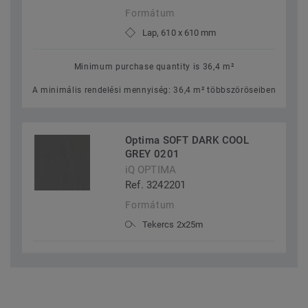
Formátum
Lap, 610 x 610 mm
Minimum purchase quantity is 36,4 m²
A minimális rendelési mennyiség: 36,4 m² többszöröseiben
Optima SOFT DARK COOL
GREY 0201
iQ OPTIMA
Ref. 3242201
Formátum
Tekercs 2x25m