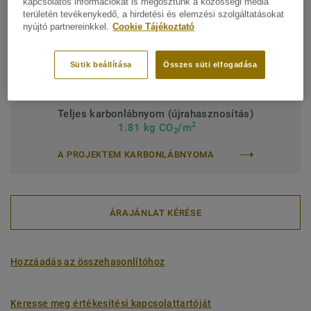
kapcsolatos információkat is megosztunk a közösségi média
készült, és a ReStart® programunkkal újrahasznosítható.
területén tevékenykedő, a hirdetési és elemzési szolgáltatásokat
Intézményi besorolás:
43 Erős
nyújtó partnereinkkel.
Cookie Tájékoztató
Felületkezelés:
Új iQ PUR
Tekercs (1 ref.)
Lap (1 ref.)
Sütik beállítása
Összes süti elfogadása
Teljes karbonlábnyom (újrahasznosítás)
2
1.81 kg CO
/m
2
A PROJEKTEM KARBONLÁBNYOMA
ÁRAJÁNLAT KÉRÉSE
Hozzáadás az összehasonlítóhoz
Keresse meg értékesítési kapcsolattartóját